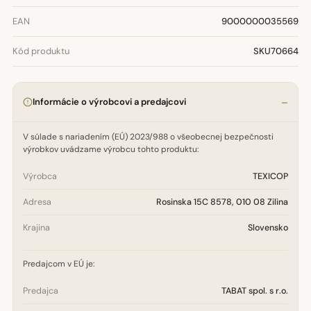
EAN
9000000035569
Kód produktu
SKU70664
Informácie o výrobcovi a predajcovi
V súlade s nariadením (EÚ) 2023/988 o všeobecnej bezpečnosti
výrobkov uvádzame výrobcu tohto produktu:
Výrobca
TEXICOP
Adresa
Rosinska 15C 8578, 010 08 Zilina
Krajina
Slovensko
Predajcom v EÚ je:
Predajca
TABAT spol. s r.o.