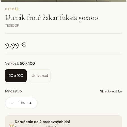
UTERÁK
Uterák froté žakar fuksia 50x100
TEXICOP
9,99 €
Veľkosť:
50 x 100
50 x 100
Universal
Množstvo
Skladom:
3 ks
−
+
ks
Doručenie do 2 pracovných dní