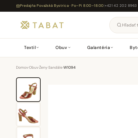
Predajňa Považská Bystrica · Po–Pi 8:00–18:00
|
+421 42 202 8963
Textil
Obuv
Galantéria
Byt
Domov
›
Obuv
›
Ženy
›
Sandále
›
W1094