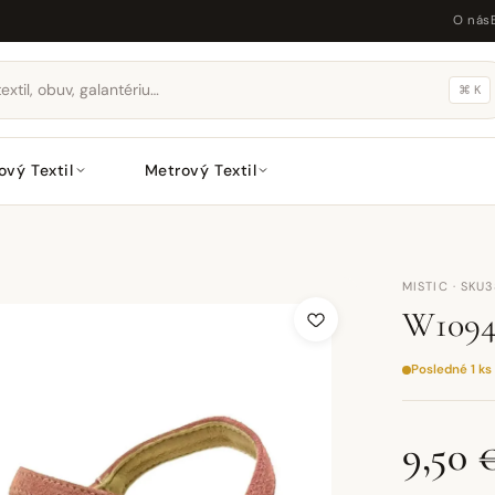
O nás
⌘ K
ový Textil
Metrový Textil
MISTIC · SKU
W109
Posledné 1 ks
9,50 