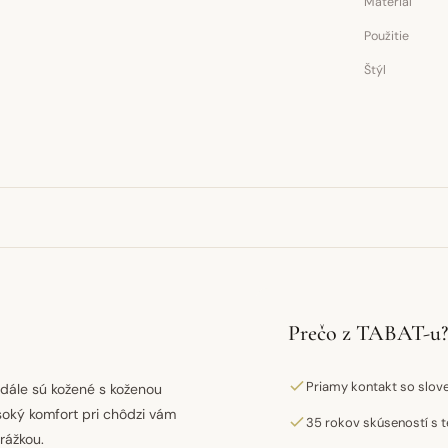
Materiál
Použitie
Štýl
Prečo z TABAT-u?
Priamy kontakt so slo
ndále sú kožené s koženou
ysoký komfort pri chôdzi vám
35 rokov skúseností s t
rážkou.