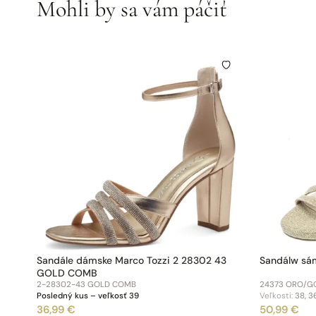
Mohli by sa vám páčiť
Sandále dámske Marco Tozzi 2 28302 43
Sandálw sá
GOLD COMB
2-28302-43 GOLD COMB
24373 ORO/G
Posledný kus – veľkosť 39
Veľkosti:
38, 3
36,99 €
50,99 €