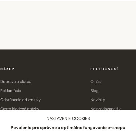
NÁKUP
SPOLOČNOSŤ
Doprava a platba
O nás
Reklamácie
Blog
Odstúpenie od zmluvy
Novinky
Často kladené otázky
Najpredávanejšie
Obchodné podmienky
Kontakt
NASTAVENIE COOKIES
Povolenie pre správne a optimálne fungovanie e-shopu