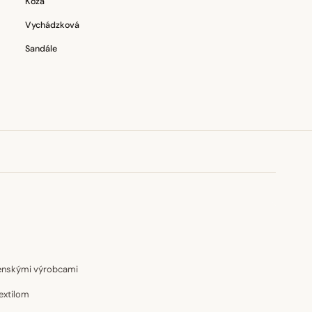
Koža
Vychádzková
Sandále
venskými výrobcami
extilom