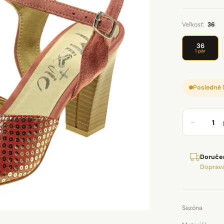
Veľkosť:
36
36
1 pár
Posledné 
−
Doručen
Doprava
Sezóna