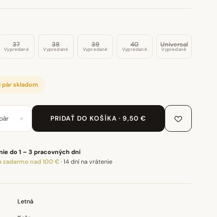
37
38
39
40
Universal
Vypredané
Vypredané
Vypredané
Vypredané
Vypredané
1 pár skladom
+
pár
PRIDAŤ DO KOŠÍKA · 9,50 €
ie do 1 – 3 pracovných dní
 zadarmo nad 100 €
·
14 dní na vrátenie
Letná