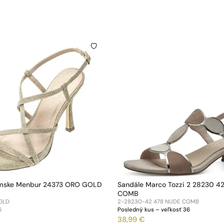
mske Menbur 24373 ORO GOLD
Sandále Marco Tozzi 2 28230 4
COMB
OLD
2-28230-42 478 NUDE COMB
6
Posledný kus – veľkosť 36
38,99 €