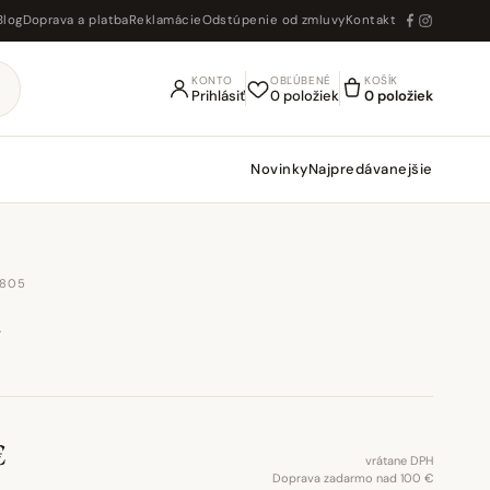
Blog
Doprava a platba
Reklamácie
Odstúpenie od zmluvy
Kontakt
KONTO
OBĽÚBENÉ
KOŠÍK
Prihlásiť
0 položiek
0 položiek
Novinky
Najpredávanejšie
3805
4
€
vrátane DPH
Doprava zadarmo nad 100 €