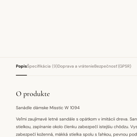
Popis
Špecifikácia
(9)
Doprava a vrátenie
Bezpečnosť (GPSR)
O produkte
Sanádle dámske Misstic W 1094
Veľmi zaujímavé letné sandále s opätkom v imitácii dreva. Sa
stielkou, zapínanie okolo členku zabezpečí istejšiu chôdzu. V
zabezpečí koženná, mäkká stielka spolu s ľahkou, pevnou pod