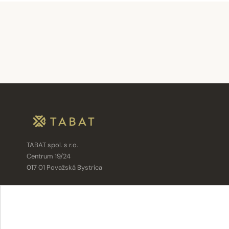
TABAT spol. s r.o.
Centrum 19/24
017 01 Považská Bystrica
info@tabat.sk
·
eshop@tabat.sk
+421 42 202 8963
·
+421 42 432 6230