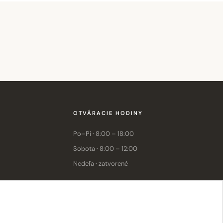
OTVÁRACIE HODINY
Po–Pi · 8:00 – 18:00
Sobota · 8:00 – 12:00
Nedeľa · zatvorené
E-shop: Po–Pi · 8:00 – 15:30