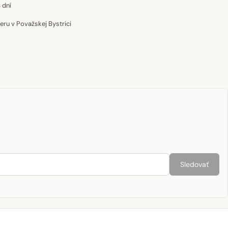
 dní
u v Považskej Bystrici
Sledovať