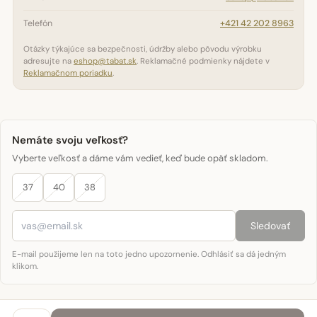
Telefón
+421 42 202 8963
Otázky týkajúce sa bezpečnosti, údržby alebo pôvodu výrobku
adresujte na
eshop@tabat.sk
. Reklamačné podmienky nájdete v
Reklamačnom poriadku
.
Nemáte svoju veľkosť?
Vyberte veľkosť a dáme vám vedieť, keď bude opäť skladom.
37
40
38
Sledovať
E-mail použijeme len na toto jedno upozornenie. Odhlásiť sa dá jedným
klikom.