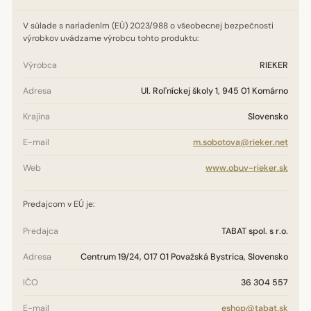
V súlade s nariadením (EÚ) 2023/988 o všeobecnej bezpečnosti
výrobkov uvádzame výrobcu tohto produktu:
Výrobca
RIEKER
Adresa
Ul. Rol'níckej školy 1, 945 01 Komárno
Krajina
Slovensko
E-mail
m.sobotova@rieker.net
Web
www.obuv-rieker.sk
Predajcom v EÚ je:
Predajca
TABAT spol. s r.o.
Adresa
Centrum 19/24, 017 01 Považská Bystrica, Slovensko
IČO
36 304 557
E-mail
eshop@tabat.sk