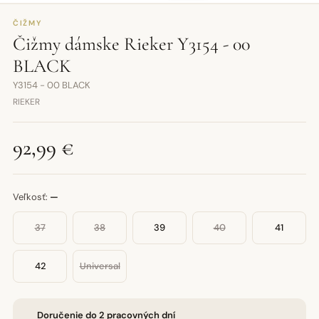
ČIŽMY
Čižmy dámske Rieker Y3154 - 00
BLACK
Y3154 - 00 BLACK
RIEKER
92,99 €
Veľkosť:
—
37
38
39
40
41
42
Universal
Doručenie do 2 pracovných dní