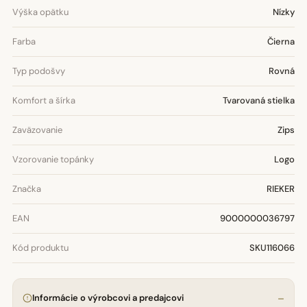
Výška opätku
Nízky
Farba
Čierna
Typ podošvy
Rovná
Komfort a šírka
Tvarovaná stielka
Zaväzovanie
Zips
Vzorovanie topánky
Logo
Značka
RIEKER
EAN
9000000036797
Kód produktu
SKU116066
Informácie o výrobcovi a predajcovi