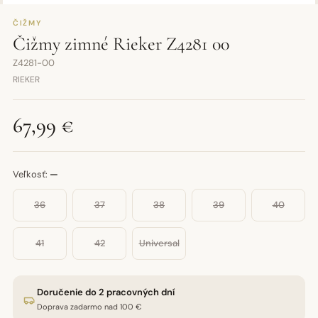
ČIŽMY
Čižmy zimné Rieker Z4281 00
Z4281-00
RIEKER
67,99 €
Veľkosť:
—
36
37
38
39
40
41
42
Universal
Doručenie do 2 pracovných dní
Doprava zadarmo nad 100 €