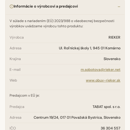
Informácie o výrobcovi a predajcovi
V súlade s nariadením (EÚ) 2023/988 o všeobecnej bezpečnosti
výrobkov uvádzame výrobcu tohto produktu:
Výrobca
RIEKER
Adresa
Ul. Rol'níckej školy 1, 945 01 Komárno
Krajina
Slovensko
E-mail
m.sobotova@rieker.net
Web
www.obuv-rieker.sk
Predajcom v EÚ je:
Predajca
TABAT spol. s r.o.
Adresa
Centrum 19/24, 017 01 Považská Bystrica, Slovensko
IČO
36 304 557