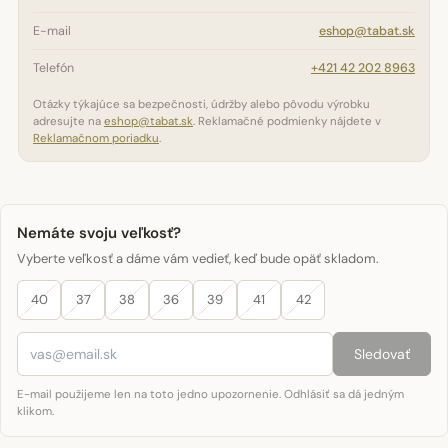
E-mail
eshop@tabat.sk
Telefón
+421 42 202 8963
Otázky týkajúce sa bezpečnosti, údržby alebo pôvodu výrobku
adresujte na
eshop@tabat.sk
. Reklamačné podmienky nájdete v
Reklamačnom poriadku
.
Nemáte svoju veľkosť?
Vyberte veľkosť a dáme vám vedieť, keď bude opäť skladom.
40
37
38
36
39
41
42
Sledovať
E-mail použijeme len na toto jedno upozornenie. Odhlásiť sa dá jedným
klikom.