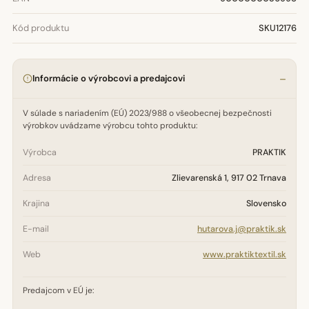
Kód produktu
SKU12176
Informácie o výrobcovi a predajcovi
V súlade s nariadením (EÚ) 2023/988 o všeobecnej bezpečnosti
výrobkov uvádzame výrobcu tohto produktu:
Výrobca
PRAKTIK
Adresa
Zlievarenská 1, 917 02 Trnava
Krajina
Slovensko
E-mail
hutarova.j@praktik.sk
Web
www.praktiktextil.sk
Predajcom v EÚ je: