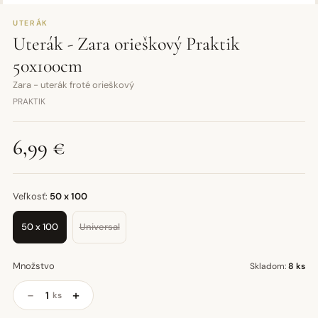
UTERÁK
Uterák - Zara orieškový Praktik
50x100cm
Zara - uterák froté orieškový
PRAKTIK
6,99 €
Veľkosť:
50 x 100
50 x 100
Universal
Množstvo
Skladom:
8 ks
−
+
ks