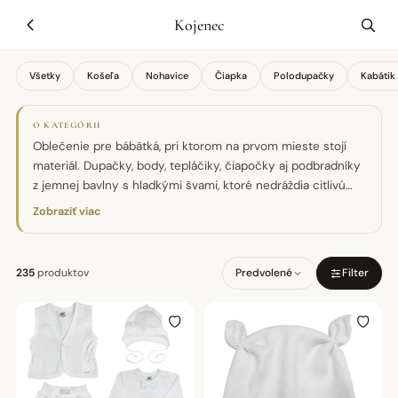
Kojenec
Všetky
Košeľa
Nohavice
Čiapka
Polodupačky
Kabátik
O KATEGÓRII
Oblečenie pre bábätká, pri ktorom na prvom mieste stojí
materiál. Dupačky, body, tepláčiky, čiapočky aj podbradníky
z jemnej bavlny s hladkými švami, ktoré nedráždia citlivú
pokožku. Praktické zapínanie uľahčuje prebaľovanie.
Zobraziť viac
Vhodné aj ako darček k narodeniu.
235
produktov
Predvolené
Filter