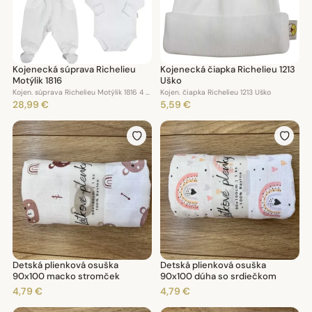
Kojenecká súprava Richelieu
Kojenecká čiapka Richelieu 1213
Motýlik 1816
Uško
Kojen. súprava Richelieu Motýlik 1816 4 dielna
Kojen. čiapka Richelieu 1213 Uško
28,99 €
5,59 €
Detská plienková osuška
Detská plienková osuška
90x100 macko stromček
90x100 dúha so srdiečkom
4,79 €
4,79 €