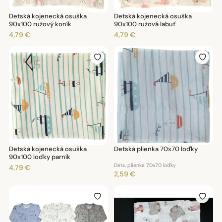
Detská kojenecká osuška
Detská kojenecká osuška
90x100 ružový koník
90x100 ružová labuť
4,79 €
4,79 €
Detská kojenecká osuška
Detská plienka 70x70 loďky
90x100 loďky parník
Dets. plienka 70x70 loďky
4,79 €
2,59 €