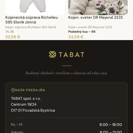
Kojenecká súprava Richelieu
Kojen. sveter DR Mayoral 2323
595 Sloník zimná
Kojen. súprava Richelieu 595 Sloník
Kojen. sveter DR Mayoral 2323
74, 56
Posledný kus – 86
33,99 €
24,59 €
Rodinný obchod s textilom a obuvou od roku 1991
NAŠA PREDAJŇA
TABAT spol. s r.o.
Centrum 19/24
017 01 Považská Bystrica
Po – Pi
8:00 – 18:00
Sobota
8:00 – 12:00