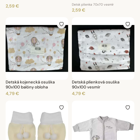
Detsk plienka 70x70 vesmír
2,59 €
2,59 €
Detská kojenecká osuška
Detská plienková osuška
90x100 balóny obloha
90x100 vesmír
4,79 €
4,79 €