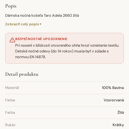
Popis
Dámska nočná košeľa Taro Adela 2660 žltá
Zobraziť celý popis
BEZPEČNOSTNÉ UPOZORNENIE
Pri nosení v blízkosti otvoreného ohňa hrozí vznietenie textilu.
Detské nočné odevy (do 14 rokov) musia byť v súlade s
normou EN 14878.
Detail produktu
Materiál
100% Bavlna
Farba
Vzororvaná
Farba
Žltá
Rukáv
Krátky