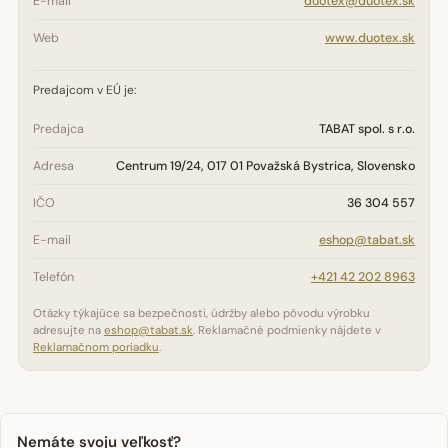
E-mail
duotex@duotex.sk
Web
www.duotex.sk
Predajcom v EÚ je:
Predajca
TABAT spol. s r.o.
Adresa
Centrum 19/24, 017 01 Považská Bystrica, Slovensko
IČO
36 304 557
E-mail
eshop@tabat.sk
Telefón
+421 42 202 8963
Otázky týkajúce sa bezpečnosti, údržby alebo pôvodu výrobku
adresujte na
eshop@tabat.sk
. Reklamačné podmienky nájdete v
Reklamačnom poriadku
.
Nemáte svoju veľkosť?