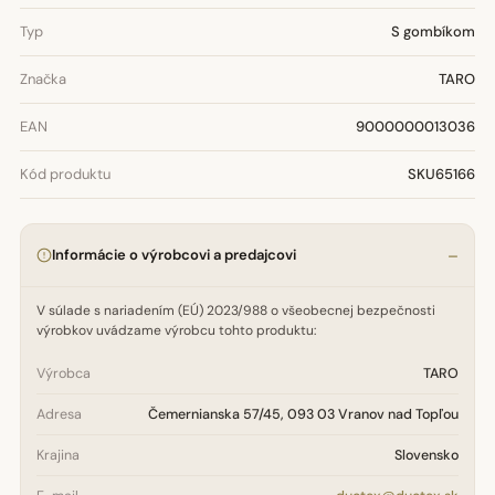
Typ
S gombíkom
Značka
TARO
EAN
9000000013036
Kód produktu
SKU65166
Informácie o výrobcovi a predajcovi
V súlade s nariadením (EÚ) 2023/988 o všeobecnej bezpečnosti
výrobkov uvádzame výrobcu tohto produktu:
Výrobca
TARO
Adresa
Čemernianska 57/45, 093 03 Vranov nad Topľou
Krajina
Slovensko