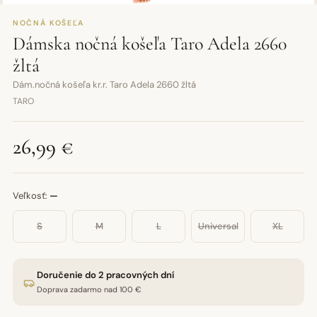
NOČNÁ KOŠEĽA
Dámska nočná košeľa Taro Adela 2660
žltá
Dám.nočná košeľa kr.r. Taro Adela 2660 žltá
TARO
26,99 €
Veľkosť:
—
S
M
L
Universal
XL
Doručenie do 2 pracovných dní
Doprava zadarmo nad 100 €