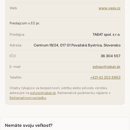
Web
www.yass.cz
Predajcom v EÚ je:
Predajca
TABAT spol. s r.o.
Adresa
Centrum 19/24, 017 01 Považská Bystrica, Slovensko
IČO
36 304 557
E-mail
eshop@tabat.sk
Telefón
+421 42 202 8963
Otázky týkajúce sa bezpečnosti, údržby alebo pôvodu výrobku
adresujte na
eshop@tabat.sk
. Reklamačné podmienky nájdete v
Reklamačnom poriadku
.
Nemáte svoju veľkosť?