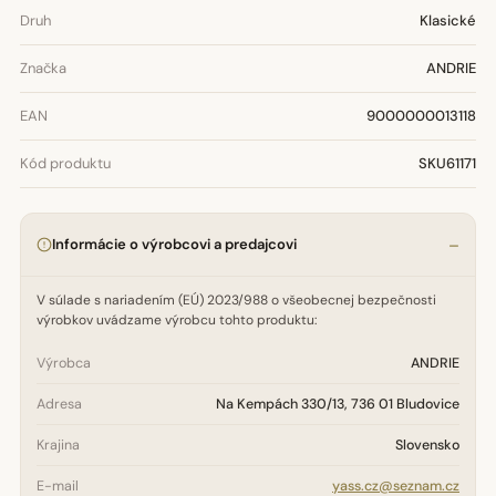
Druh
Klasické
Značka
ANDRIE
EAN
9000000013118
Kód produktu
SKU61171
Informácie o výrobcovi a predajcovi
V súlade s nariadením (EÚ) 2023/988 o všeobecnej bezpečnosti
výrobkov uvádzame výrobcu tohto produktu:
Výrobca
ANDRIE
Adresa
Na Kempách 330/13, 736 01 Bludovice
Krajina
Slovensko
E-mail
yass.cz@seznam.cz