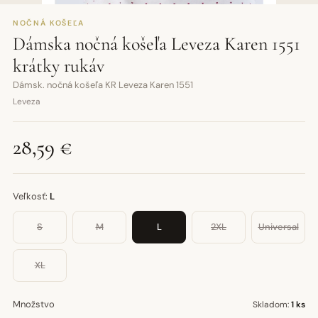
NOČNÁ KOŠEĽA
Dámska nočná košeľa Leveza Karen 1551
krátky rukáv
Dámsk. nočná košeľa KR Leveza Karen 1551
Leveza
28,59 €
Veľkosť:
L
S
M
L
2XL
Universal
XL
Množstvo
Skladom:
1 ks