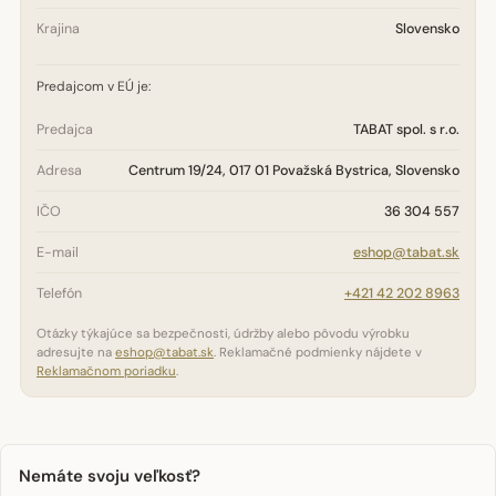
Krajina
Slovensko
Predajcom v EÚ je:
Predajca
TABAT spol. s r.o.
Adresa
Centrum 19/24, 017 01 Považská Bystrica, Slovensko
IČO
36 304 557
E-mail
eshop@tabat.sk
Telefón
+421 42 202 8963
Otázky týkajúce sa bezpečnosti, údržby alebo pôvodu výrobku
adresujte na
eshop@tabat.sk
. Reklamačné podmienky nájdete v
Reklamačnom poriadku
.
Nemáte svoju veľkosť?