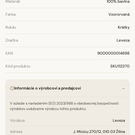
Materiál
100% bavlna
Farba
Vzororvaná
Rukáv
Krátky
Značka
Leveza
EAN
9000000014698
Kód produktu
SKU112370
Informácie o výrobcovi a predajcovi
V súlade s nariadením (EÚ) 2023/988 o všeobecnej bezpečnosti
výrobkov uvádzame výrobcu tohto produktu:
Výrobca
Leveza
Adresa
J. Micicu 270/12, 010 03 Žilina