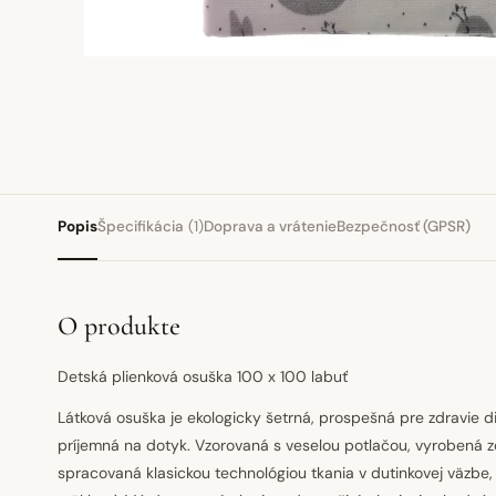
Popis
Špecifikácia
(1)
Doprava a vrátenie
Bezpečnosť (GPSR)
O produkte
Detská plienková osuška 100 x 100 labuť
Látková osuška je ekologicky šetrná, prospešná pre zdravie d
príjemná na dotyk. Vzorovaná s veselou potlačou, vyrobená zo
spracovaná klasickou technológiou tkania v dutinkovej väzbe,