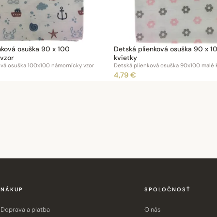
nková osuška 90 x 100
Detská plienková osuška 90 x 1
vzor
kvietky
ová osuška 100x100 námornícky vzor
Detská plienková osuška 90x100 malé 
4,79 €
NÁKUP
SPOLOČNOSŤ
Doprava a platba
O nás