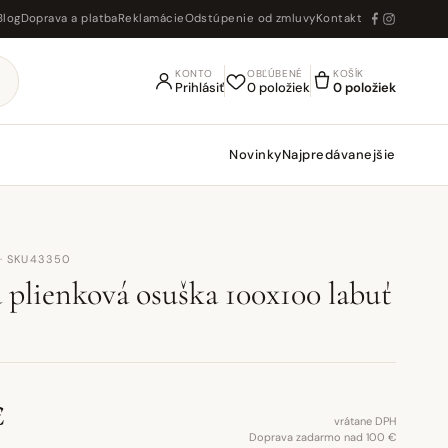
Blog
Doprava a platba
Reklamácie
Odstúpenie od zmluvy
Kontakt
KONTO
OBĽÚBENÉ
KOŠÍK
Prihlásiť
0 položiek
0 položiek
Novinky
Najpredávanejšie
· SKU43350
 plienková osuška 100x100 labuť
€
vrátane DPH
Doprava zadarmo nad 100 €