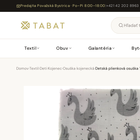
Predajňa Považská Bystrica · Po–Pi 8:00–18:00
|
+421 42 202 8963
Textil
Obuv
Galantéria
Byt
Domov
›
Textil
›
Deti
›
Kojenec
›
Osuška kojenecká
›
Detská plienková osuška 