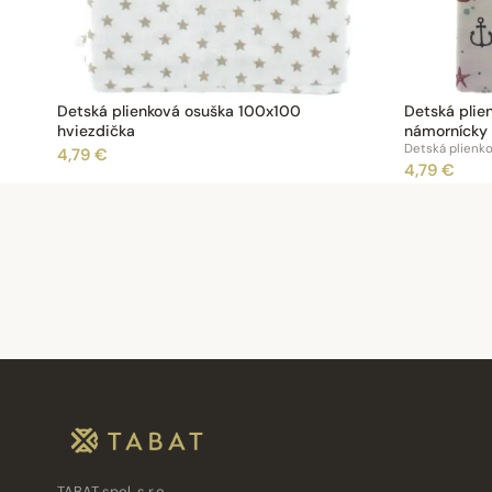
Detská plienková osuška 100x100
Detská plie
hviezdička
námornícky 
Detská plienk
4,79 €
4,79 €
TABAT spol. s r.o.