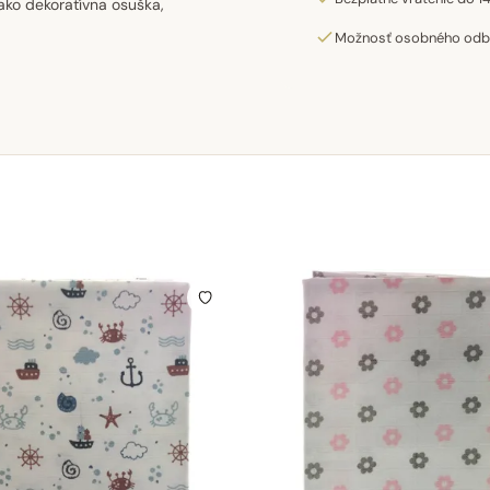
ako dekoratívna osuška,
Možnosť osobného odber