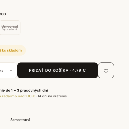
 100
Universal
Vypredané
2 ks skladom
+
ks
PRIDAŤ DO KOŠÍKA · 4,79 €
ie do 1 – 3 pracovných dní
 zadarmo nad 100 €
·
14 dní na vrátenie
Samostatná