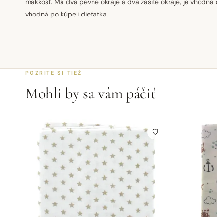
mäkkosť. Má dva pevné okraje a dva zašité okraje, je vhodná 
vhodná po kúpeli dieťatka.
POZRITE SI TIEŽ
Mohli by sa vám páčiť