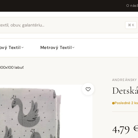
O nás
⌘ K
ový Textil
Metrový Textil
100x100 labuť
ANDREÁNSKY 
Detská
Posledné 2 ks
4,79 