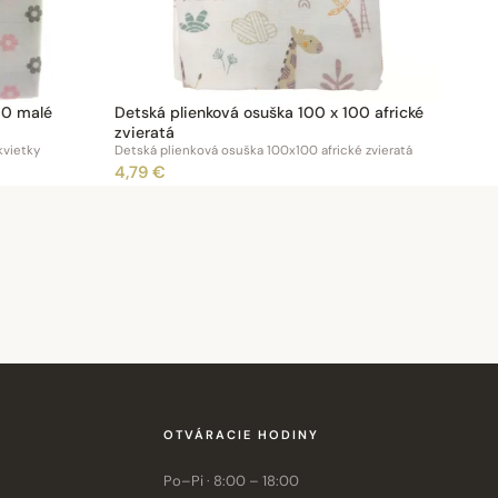
00 malé
Detská plienková osuška 100 x 100 africké
zvieratá
kvietky
Detská plienková osuška 100x100 africké zvieratá
4,79 €
OTVÁRACIE HODINY
Po–Pi · 8:00 – 18:00