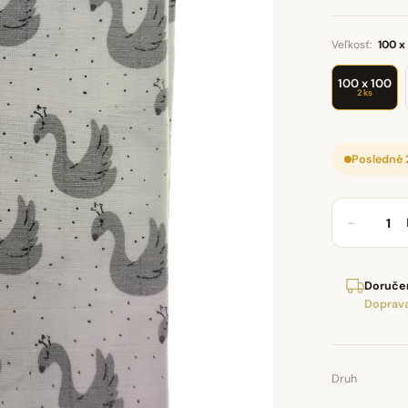
Veľkosť:
100 x
100 x 100
2 ks
Posledné 
−
Doručen
Doprava
Druh