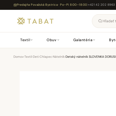
Predajňa Považská Bystrica · Po–Pi 8:00–18:00
|
+421 42 202 8963
Textil
Obuv
Galantéria
Byt
Domov
›
Textil
›
Deti
›
Chlapec
›
Nátelník
›
Detský nátelník SLOVENKA DORUSI