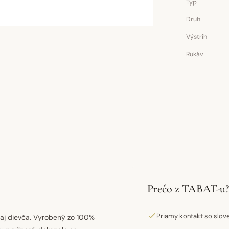
Typ
Druh
Výstrih
Rukáv
Prečo z TABAT-u?
Priamy kontakt so slo
 aj dievča. Vyrobený zo 100%