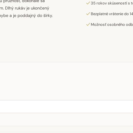
u pružnosť, dokonale sa
35 rokov skúseností s t
ím. Dlhý rukáv je ukončený
Bezplatné vrátenie do 14
ybe a je poddajný do šírky.
Možnosť osobného odber