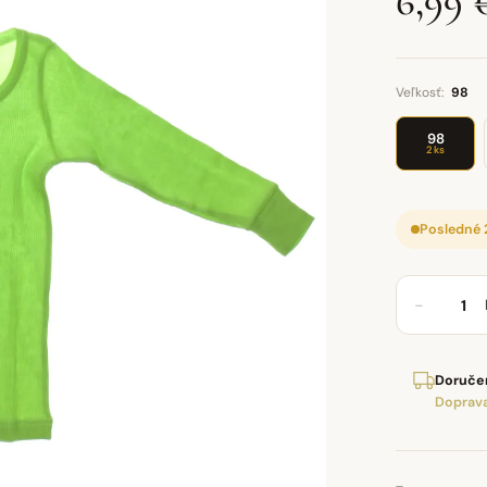
6,99 
Veľkosť:
98
98
2 ks
Posledné 
−
Doručen
Doprava