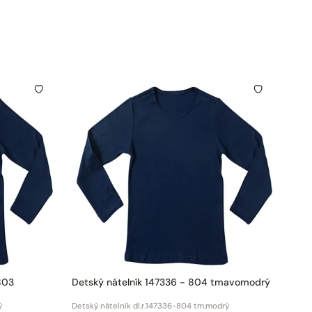
803
Detský nátelník 147336 - 804 tmavomodrý
ý
Detský nátelník dl.r.147336-804 tm.modrý