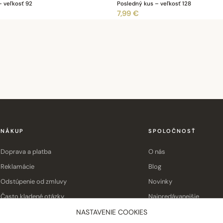
– veľkosť 92
Posledný kus – veľkosť 128
7,99 €
NÁKUP
SPOLOČNOSŤ
Doprava a platba
O nás
Reklamácie
Blog
Odstúpenie od zmluvy
Novinky
Často kladené otázky
Najpredávanejšie
Obchodné podmienky
Kontakt
NASTAVENIE COOKIES