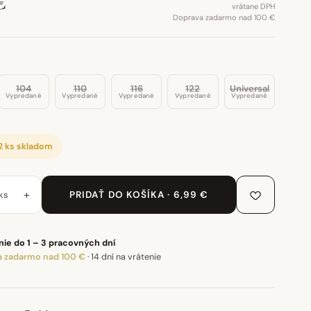
€
vrátane DPH
Doprava zadarmo nad 100 €
104
110
116
122
Universal
Vypredané
Vypredané
Vypredané
Vypredané
Vypredané
2 ks skladom
+
ks
PRIDAŤ DO KOŠÍKA · 6,99 €
ie do 1 – 3 pracovných dní
 zadarmo nad 100 €
·
14 dní na vrátenie