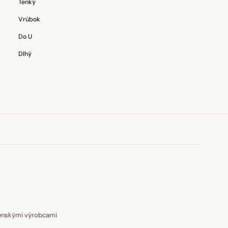
Tenký
Vrúbok
Do U
Dlhý
venskými výrobcami