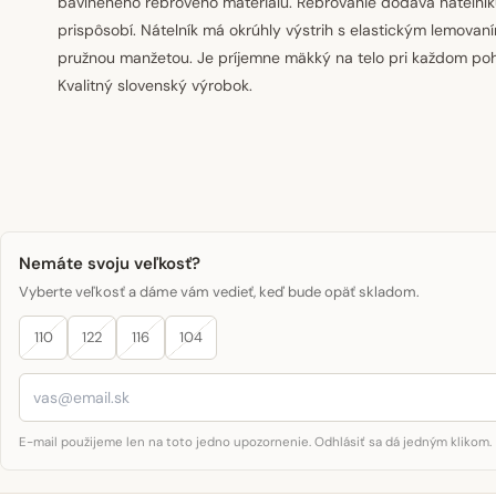
bavlneného rebrového materiálu. Rebrovanie dodáva nátelník
prispôsobí. Nátelník má okrúhly výstrih s elastickým lemovan
pružnou manžetou. Je príjemne mäkký na telo pri každom poh
Kvalitný slovenský výrobok.
Nemáte svoju veľkosť?
Vyberte veľkosť a dáme vám vedieť, keď bude opäť skladom.
110
122
116
104
E-mail použijeme len na toto jedno upozornenie. Odhlásiť sa dá jedným klikom.