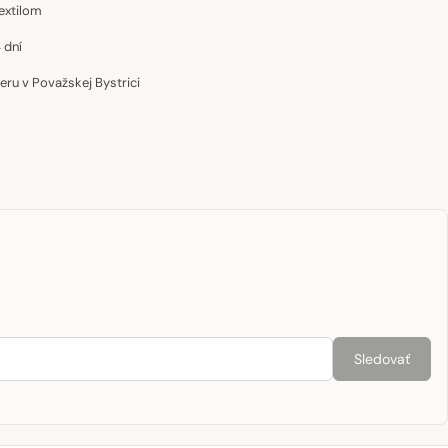
extilom
 dní
u v Považskej Bystrici
Sledovať