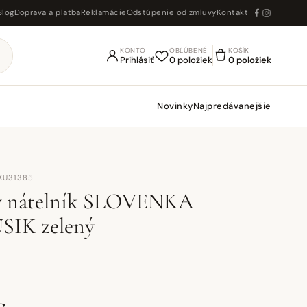
Blog
Doprava a platba
Reklamácie
Odstúpenie od zmluvy
Kontakt
KONTO
OBĽÚBENÉ
KOŠÍK
Prihlásiť
0 položiek
0 položiek
Novinky
Najpredávanejšie
KU31385
ý nátelník SLOVENKA
IK zelený