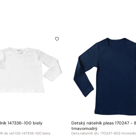
lník 147336-100 biely
Detský nátelník pleas 170247 - 
tmavomodrý
DR do veľ.128-147336-100 biely
Dets.nátelník dl.r. 170247-803 tm.modr