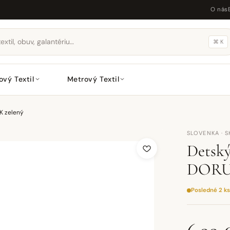
O nás
⌘ K
ový Textil
Metrový Textil
K zelený
SLOVENKA · S
Detsk
DORUS
Posledné 2 ks