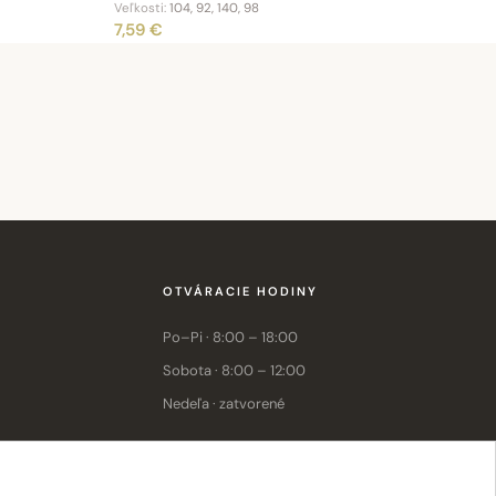
Veľkosti:
104, 92, 140, 98
7,59 €
OTVÁRACIE HODINY
Po–Pi · 8:00 – 18:00
Sobota · 8:00 – 12:00
Nedeľa · zatvorené
E-shop: Po–Pi · 8:00 – 15:30