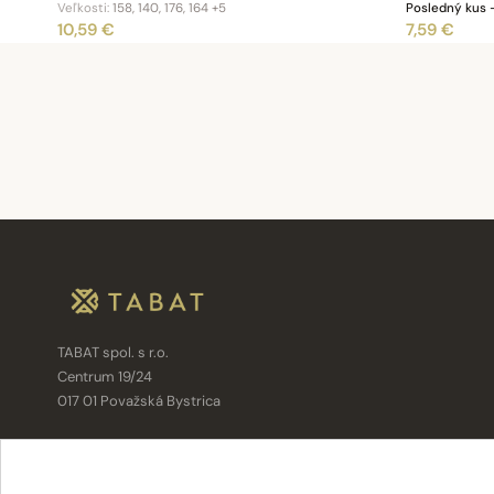
Veľkosti:
158, 140, 176, 164
+5
Posledný kus 
10,59 €
7,59 €
TABAT spol. s r.o.
Centrum 19/24
017 01 Považská Bystrica
info@tabat.sk
·
eshop@tabat.sk
+421 42 202 8963
·
+421 42 432 6230