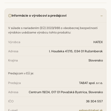
Informácie o výrobcovi a predajcovi
V súlade s nariadením (EÚ) 2023/988 o všeobecnej bezpečnosti
výrobkov uvádzame výrobcu tohto produktu:
Výrobca
HATEX
Adresa
I. Houdeka 47/15, 034 01 Ružomberok
Krajina
Slovensko
Predajcom v EÚ je:
Predajca
TABAT spol. s r.o.
Adresa
Centrum 19/24, 017 01 Považská Bystrica, Slovensko
IČO
36 304 557
E-mail
eshop@tabat.sk