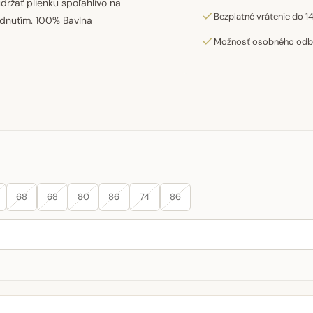
ržať plienku spoľahlivo na
Bezplatné vrátenie do 14
adnutím. 100% Bavlna
Možnosť osobného odber
68
68
80
86
74
86