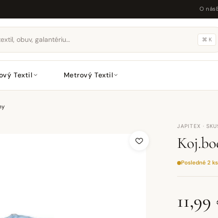
O nás
⌘ K
ový Textil
Metrový Textil
ny
JAPITEX · SK
Koj.bo
Posledné 2 ks
11,99