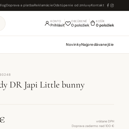
Blog
Doprava a platba
Reklamácie
Odstúpenie od zmluvy
Kontakt
KONTO
OBĽÚBENÉ
KOŠÍK
Prihlásiť
0 položiek
0 položiek
Novinky
Najpredávanejšie
U93248
dy DR Japi Little bunny
 €
vrátane DPH
Doprava zadarmo nad 100 €