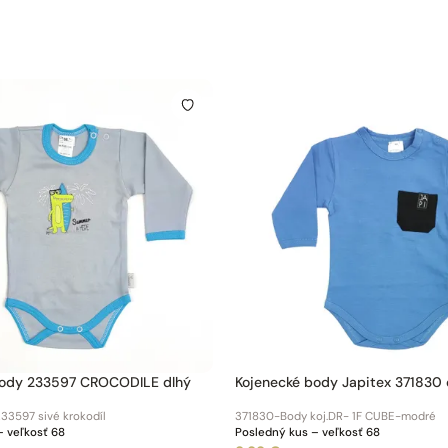
body 233597 CROCODILE dlhý
K
233597 sivé krokodíl
371830-Body koj.DR- 1F CUBE-modré
– veľkosť 68
Posledný kus – veľkosť 68