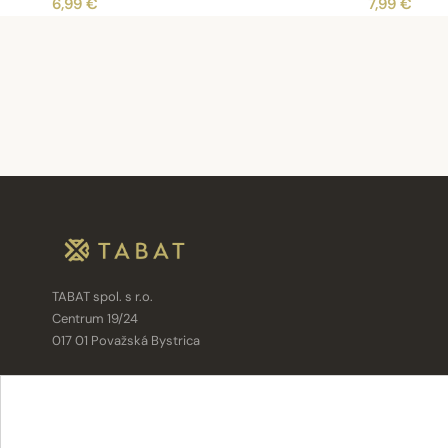
6,99 €
7,99 €
TABAT spol. s r.o.
Centrum 19/24
017 01 Považská Bystrica
info@tabat.sk
·
eshop@tabat.sk
+421 42 202 8963
·
+421 42 432 6230