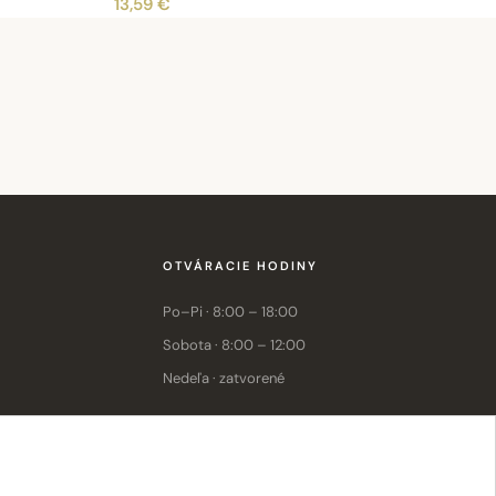
13,59 €
OTVÁRACIE HODINY
Po–Pi · 8:00 – 18:00
Sobota · 8:00 – 12:00
Nedeľa · zatvorené
E-shop: Po–Pi · 8:00 – 15:30