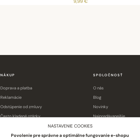
9,99 €
NÁKUP
SPOLOČNOSŤ
Doprava a platba
O nás
Reklamácie
Blog
Odstúpenie od zmluvy
Novinky
Často kladené otázky
Najpredávanejšie
Obchodné podmienky
Kontakt
NASTAVENIE COOKIES
Povolenie pre správne a optimálne fungovanie e-shopu