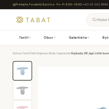
Predajňa Považská Bystrica · Po–Pi 8:00–18:00
|
+421 42 202 8963
Textil
Obuv
Galantéria
Byt
Domov
›
Textil
›
Deti
›
Kojenec
›
Body kojenecké
›
Koj.body DR Japi Little bun