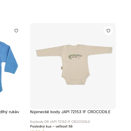
ojenecké body Japitex 371830 dlhý rukáv
Kojenecké body JAPI 72153 1F CROCODILE
Koj.body DR JAPI 72153 1F CROCODILE
Posledný kus – veľkosť 56