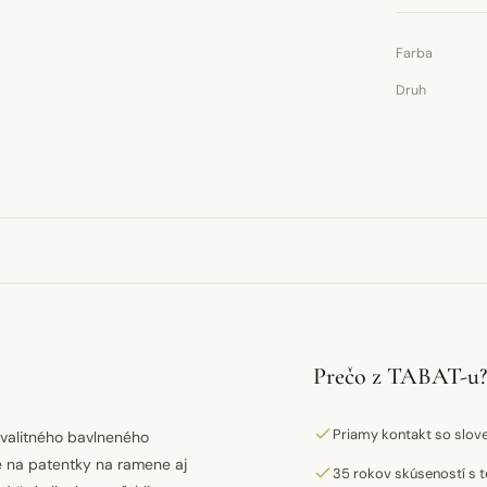
Farba
Druh
Prečo z TABAT-u?
Priamy kontakt so slo
kvalitného bavlneného
je na patentky na ramene aj
35 rokov skúseností s t