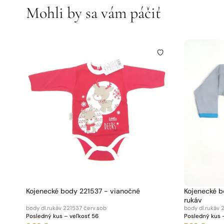
Mohli by sa vám páčiť
Kojenecké body 221537 - vianočné
Kojenecké 
rukáv
body dl.rukáv 221537 červ.sob
body dl.rukáv 
Posledný kus – veľkosť 56
Posledný kus 