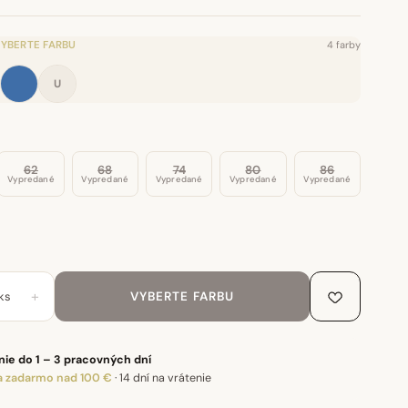
YBERTE FARBU
4 farby
U
62
68
74
80
86
Vypredané
Vypredané
Vypredané
Vypredané
Vypredané
+
ks
VYBERTE FARBU
ie do 1 – 3 pracovných dní
 zadarmo nad 100 €
·
14 dní na vrátenie