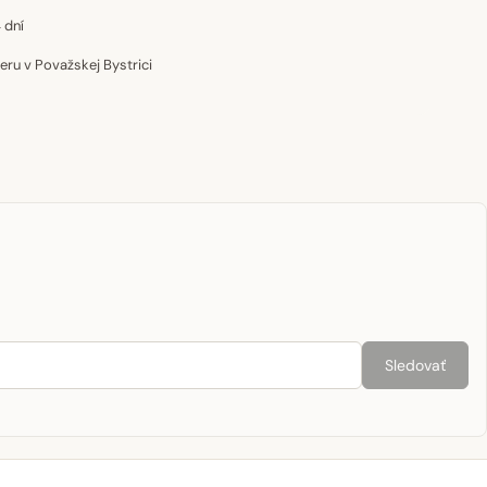
 dní
u v Považskej Bystrici
Sledovať