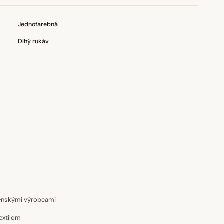
Jednofarebná
Dlhý rukáv
venskými výrobcami
extilom