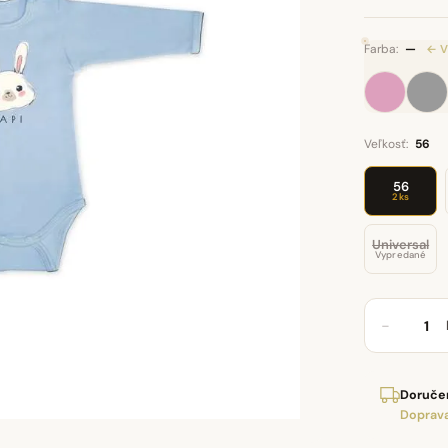
Farba:
—
← V
Veľkosť:
56
56
2 ks
Universal
Vypredané
−
Doručen
Doprava