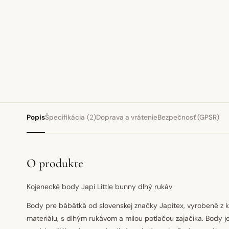
Popis
Špecifikácia
(2)
Doprava a vrátenie
Bezpečnosť (GPSR)
O produkte
Kojenecké body Japi Little bunny dlhý rukáv
Body pre bábätká od slovenskej značky Japitex, vyrobené z 
materiálu, s dlhým rukávom a milou potlačou zajačika. Body 