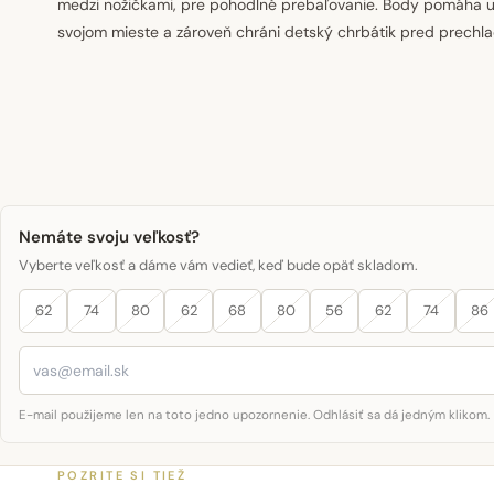
medzi nožičkami, pre pohodlné prebaľovanie. Body pomáha ud
svojom mieste a zároveň chráni detský chrbátik pred prechl
Nemáte svoju veľkosť?
Vyberte veľkosť a dáme vám vedieť, keď bude opäť skladom.
62
74
80
62
68
80
56
62
74
86
E-mail použijeme len na toto jedno upozornenie. Odhlásiť sa dá jedným klikom.
POZRITE SI TIEŽ