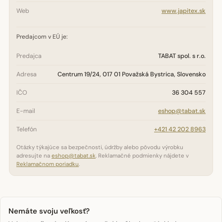
Web
www.japitex.sk
Predajcom v EÚ je:
Predajca
TABAT spol. s r.o.
Adresa
Centrum 19/24, 017 01 Považská Bystrica, Slovensko
IČO
36 304 557
E-mail
eshop@tabat.sk
Telefón
+421 42 202 8963
Otázky týkajúce sa bezpečnosti, údržby alebo pôvodu výrobku
adresujte na
eshop@tabat.sk
. Reklamačné podmienky nájdete v
Reklamačnom poriadku
.
Nemáte svoju veľkosť?