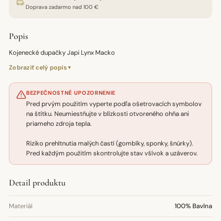
Doprava zadarmo nad 100 €
Popis
Kojenecké dupačky Japi Lynx Macko
Zobraziť celý popis
BEZPEČNOSTNÉ UPOZORNENIE
Pred prvým použitím vyperte podľa ošetrovacích symbolov
na štítku. Neumiestňujte v blízkosti otvoreného ohňa ani
priameho zdroja tepla.
Riziko prehltnutia malých častí (gombíky, sponky, šnúrky).
Pred každým použitím skontrolujte stav všívok a uzáverov.
Detail produktu
Materiál
100% Bavlna