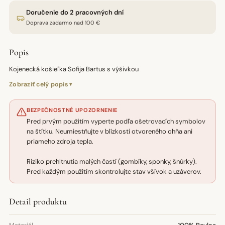
Doručenie do 2 pracovných dní
Doprava zadarmo nad 100 €
Popis
Kojenecká košieľka Sofija Bartus s výšivkou
Zobraziť celý popis
BEZPEČNOSTNÉ UPOZORNENIE
Pred prvým použitím vyperte podľa ošetrovacích symbolov
na štítku. Neumiestňujte v blízkosti otvoreného ohňa ani
priameho zdroja tepla.
Riziko prehltnutia malých častí (gombíky, sponky, šnúrky).
Pred každým použitím skontrolujte stav všívok a uzáverov.
Detail produktu