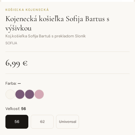
KOŠIEĽKA KOJENECKÁ
Kojenecká košieľka Sofija Bartus s
výšivkou
Koj.košieľka Sofija Bartuš s prekladom Sloník
SOFIJA
6,99 €
Farba:
—
Veľkosť:
56
56
62
Universal