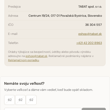
Predajca
TABAT spol. s r.o.
Adresa
Centrum 19/24, 017 01 Považská Bystrica, Slovensko
IČO
36 304 557
E-mail
eshop@tabat.sk
Telefón
+421 42 202 8963
Otázky týkajúce sa bezpečnosti, údržby alebo pôvodu výrobku
adresujte na
eshop@tabat.sk
. Reklamačné podmienky nájdete v
Reklamačnom poriadku
.
Nemáte svoju veľkosť?
Vyberte veľkosť a dáme vám vedieť, keď bude opäť skladom.
62
62
62