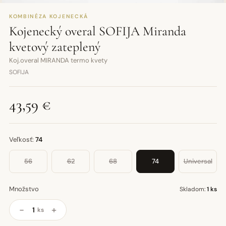
KOMBINÉZA KOJENECKÁ
Kojenecký overal SOFIJA Miranda
kvetový zateplený
Koj.overal MIRANDA termo kvety
SOFIJA
43,59 €
Veľkosť:
74
56
62
68
74
Universal
Množstvo
Skladom:
1 ks
−
+
ks