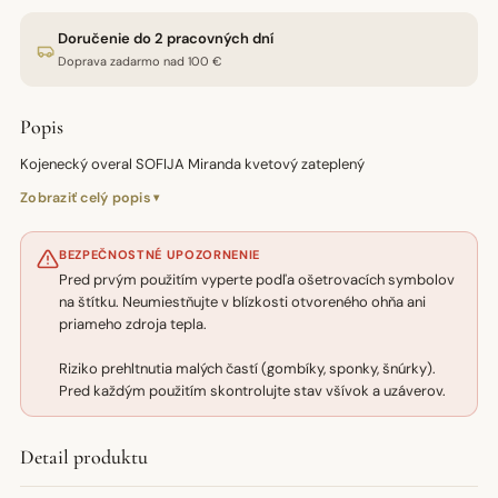
Doručenie do 2 pracovných dní
Doprava zadarmo nad 100 €
Popis
Kojenecký overal SOFIJA Miranda kvetový zateplený
Zobraziť celý popis
BEZPEČNOSTNÉ UPOZORNENIE
Pred prvým použitím vyperte podľa ošetrovacích symbolov
na štítku. Neumiestňujte v blízkosti otvoreného ohňa ani
priameho zdroja tepla.
Riziko prehltnutia malých častí (gombíky, sponky, šnúrky).
Pred každým použitím skontrolujte stav všívok a uzáverov.
Detail produktu