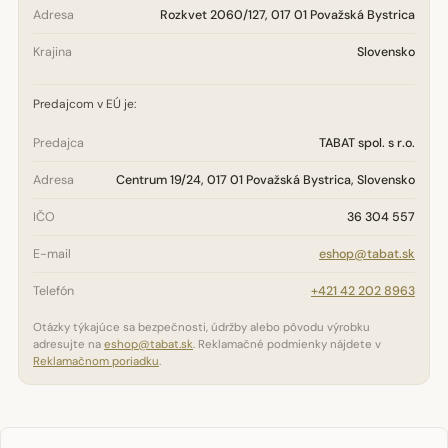
Adresa
Rozkvet 2060/127, 017 01 Považská Bystrica
Krajina
Slovensko
Predajcom v EÚ je:
Predajca
TABAT spol. s r.o.
Adresa
Centrum 19/24, 017 01 Považská Bystrica, Slovensko
IČO
36 304 557
E-mail
eshop@tabat.sk
Telefón
+421 42 202 8963
Otázky týkajúce sa bezpečnosti, údržby alebo pôvodu výrobku
adresujte na
eshop@tabat.sk
. Reklamačné podmienky nájdete v
Reklamačnom poriadku
.