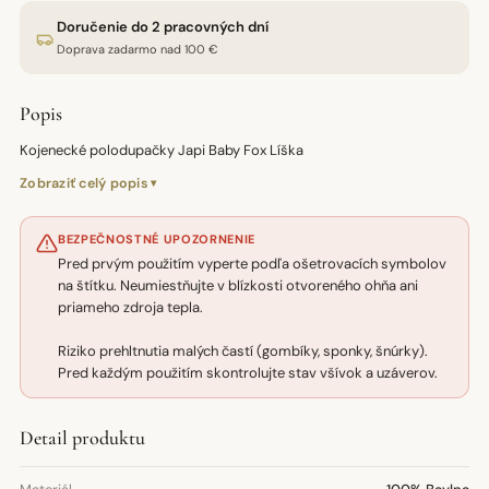
Doručenie do 2 pracovných dní
Doprava zadarmo nad 100 €
Popis
Kojenecké polodupačky Japi Baby Fox Líška
Zobraziť celý popis
BEZPEČNOSTNÉ UPOZORNENIE
Pred prvým použitím vyperte podľa ošetrovacích symbolov
na štítku. Neumiestňujte v blízkosti otvoreného ohňa ani
priameho zdroja tepla.
Riziko prehltnutia malých častí (gombíky, sponky, šnúrky).
Pred každým použitím skontrolujte stav všívok a uzáverov.
Detail produktu