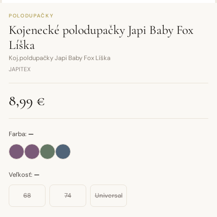
POLODUPAČKY
Kojenecké polodupačky Japi Baby Fox
Líška
Koj.poldupačky Japi Baby Fox Líška
JAPITEX
8,99 €
Farba:
—
Veľkosť:
—
68
74
Universal