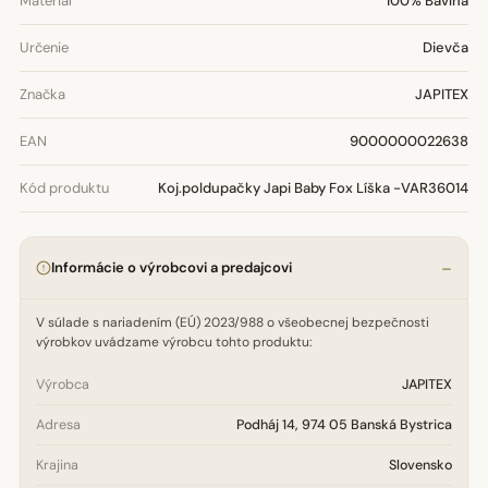
Materiál
100% Bavlna
Určenie
Dievča
Značka
JAPITEX
EAN
9000000022638
Kód produktu
Koj.poldupačky Japi Baby Fox Líška -VAR36014
Informácie o výrobcovi a predajcovi
V súlade s nariadením (EÚ) 2023/988 o všeobecnej bezpečnosti
výrobkov uvádzame výrobcu tohto produktu:
Výrobca
JAPITEX
Adresa
Podháj 14, 974 05 Banská Bystrica
Krajina
Slovensko