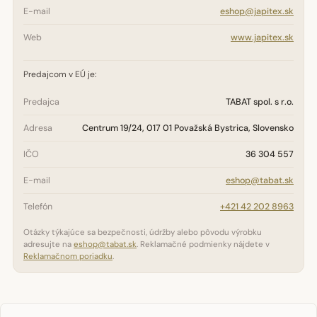
E-mail
eshop@japitex.sk
Web
www.japitex.sk
Predajcom v EÚ je:
Predajca
TABAT spol. s r.o.
Adresa
Centrum 19/24, 017 01 Považská Bystrica, Slovensko
IČO
36 304 557
E-mail
eshop@tabat.sk
Telefón
+421 42 202 8963
Otázky týkajúce sa bezpečnosti, údržby alebo pôvodu výrobku
adresujte na
eshop@tabat.sk
. Reklamačné podmienky nájdete v
Reklamačnom poriadku
.