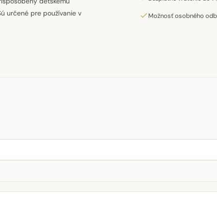
 prispôsobený detskému
Sú určené pre používanie v
Možnosť osobného odber