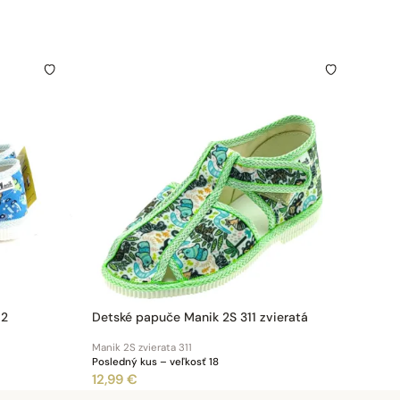
12
Detské papuče Manik 2S 311 zvieratá
Manik 2S zvierata 311
Posledný kus – veľkosť 18
12,99 €