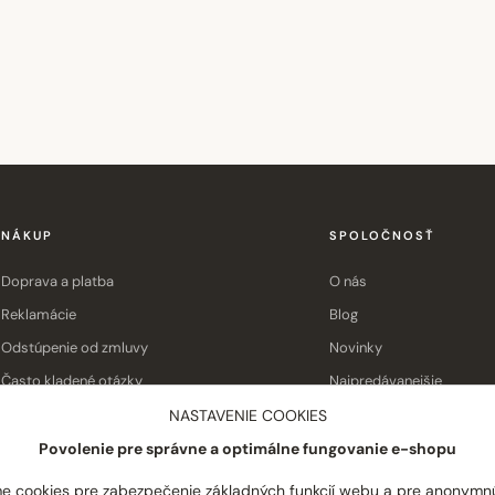
NÁKUP
SPOLOČNOSŤ
Doprava a platba
O nás
Reklamácie
Blog
Odstúpenie od zmluvy
Novinky
Často kladené otázky
Najpredávanejšie
Obchodné podmienky
Kontakt
NASTAVENIE COOKIES
Povolenie pre správne a optimálne fungovanie e-shopu
e cookies pre zabezpečenie základných funkcií webu a pre anonymn