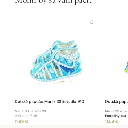
Detské papuče Manik 3S lietadla 910
Detské pap
Manik 3S lietadla 910
Manik 3S wow
Veľkosti:
17, 25
Posledný kus –
11,99 €
11,59 €