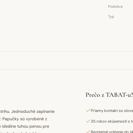
Podošva
Typ
Prečo z TABAT-u?
Priamy kontakt so slo
trihu. Jednoduché zapínanie
y. Papučky sú vyrobené z
35 rokov skúseností s t
né ideálne tuhou penou pre
Bezplatné vrátenie do 14