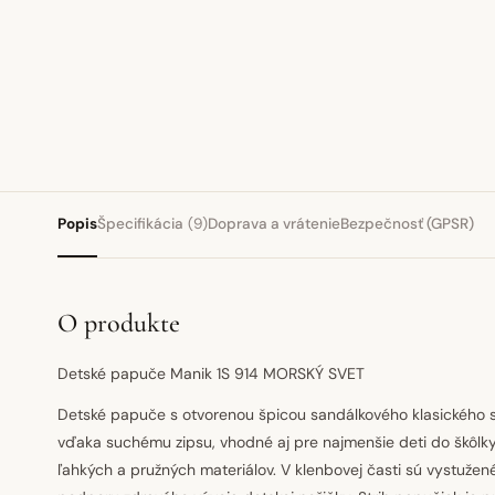
Popis
Špecifikácia
(9)
Doprava a vrátenie
Bezpečnosť (GPSR)
O produkte
Detské papuče Manik 1S 914 MORSKÝ SVET
Detské papuče s otvorenou špicou sandálkového klasického s
vďaka suchému zipsu, vhodné aj pre najmenšie deti do škôlk
ľahkých a pružných materiálov. V klenbovej časti sú vystuže