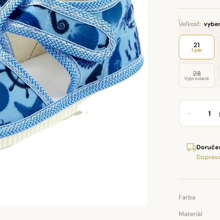
Veľkosť:
vyber
21
1 pár
28
Vypredané
−
Doručen
Doprava
Farba
Materiál