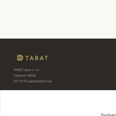
TABAT spol. s r.o.
Centrum 19/24
017 01 Považská Bystrica
info@tabat.sk
·
eshop@tabat.sk
+421 42 202 8963
·
+421 42 432 6230
Používam