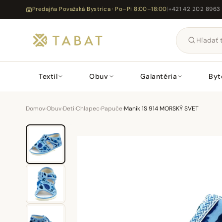
Predajňa Považská Bystrica · Po–Pi 8:00–18:00
|
+421 42 202 8963
Textil
Obuv
Galantéria
Byt
Domov
›
Obuv
›
Deti
›
Chlapec
›
Papuče
›
Manik 1S 914 MORSKÝ SVET