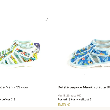
uče Manik 3S wow
Detské papuče Manik 2S auta 9
Manik 2S auta 912
 veľkosť 18
Posledný kus – veľkosť 31
15,99 €