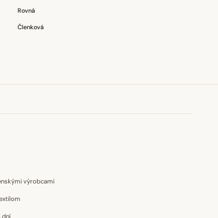
Rovná
Členková
venskými výrobcami
extilom
 dní