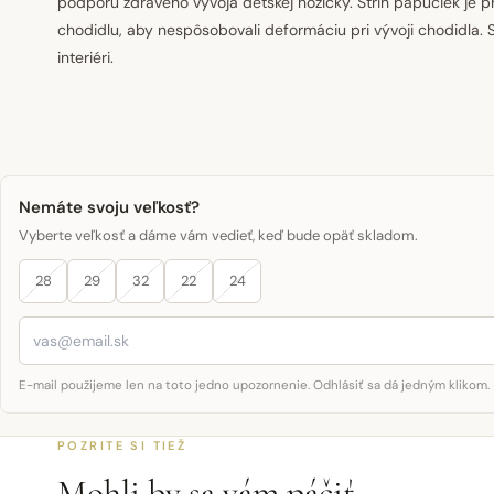
podporu zdravého vývoja detskej nožičky. Strih papučiek je
chodidlu, aby nespôsobovali deformáciu pri vývoji chodidla. 
interiéri.
Nemáte svoju veľkosť?
Vyberte veľkosť a dáme vám vedieť, keď bude opäť skladom.
28
29
32
22
24
E-mail použijeme len na toto jedno upozornenie. Odhlásiť sa dá jedným klikom.
POZRITE SI TIEŽ
Mohli by sa vám páčiť