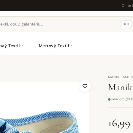
O nás
⌘ K
ový Textil
Metrový Textil
MANIK · SKU1
Manik
Skladom (12 k
16,99