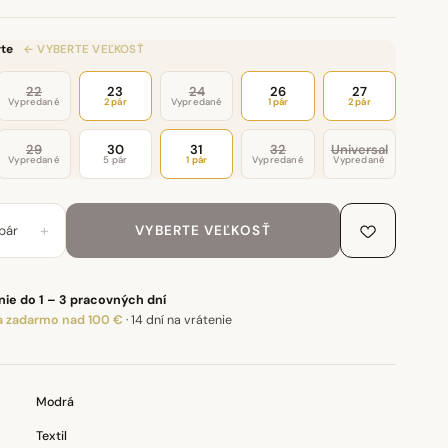
te
← VYBERTE VEĽKOSŤ
22
23
24
26
27
Vypredané
2 pár
Vypredané
1 pár
2 pár
29
30
31
32
Universal
Vypredané
5 pár
1 pár
Vypredané
Vypredané
+
pár
VYBERTE VEĽKOSŤ
ie do 1 – 3 pracovných dní
 zadarmo nad 100 €
·
14 dní na vrátenie
Modrá
Textil