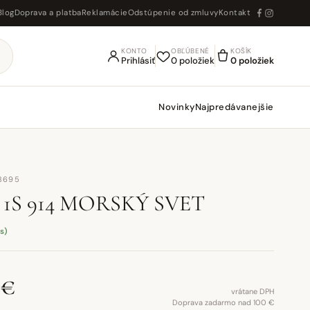
Blog
Doprava a platba
Reklamácie
Odstúpenie od zmluvy
Kontakt
KONTO
OBĽÚBENÉ
KOŠÍK
Prihlásiť
0 položiek
0 položiek
Novinky
Najpredávanejšie
18695
 1S 914 MORSKÝ SVET
s)
 €
vrátane DPH
Doprava zadarmo nad 100 €