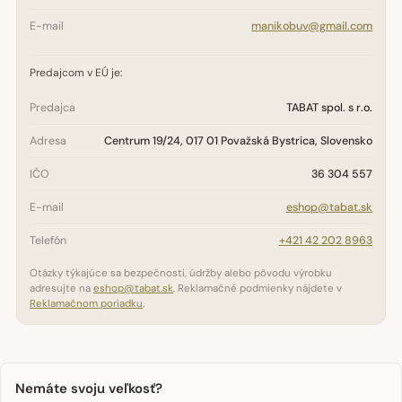
E-mail
manikobuv@gmail.com
Predajcom v EÚ je:
Predajca
TABAT spol. s r.o.
Adresa
Centrum 19/24, 017 01 Považská Bystrica, Slovensko
IČO
36 304 557
E-mail
eshop@tabat.sk
Telefón
+421 42 202 8963
Otázky týkajúce sa bezpečnosti, údržby alebo pôvodu výrobku
adresujte na
eshop@tabat.sk
. Reklamačné podmienky nájdete v
Reklamačnom poriadku
.
Nemáte svoju veľkosť?