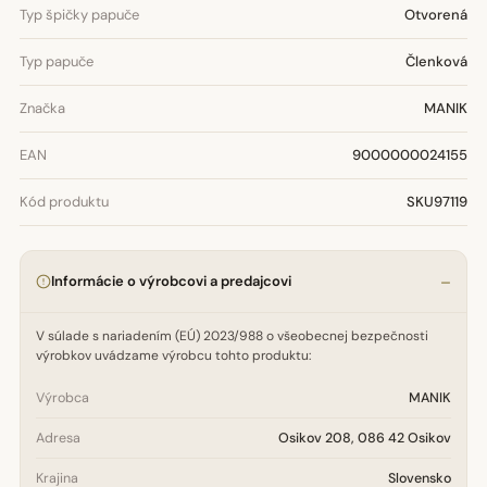
Typ špičky papuče
Otvorená
Typ papuče
Členková
Značka
MANIK
EAN
9000000024155
Kód produktu
SKU97119
Informácie o výrobcovi a predajcovi
V súlade s nariadením (EÚ) 2023/988 o všeobecnej bezpečnosti
výrobkov uvádzame výrobcu tohto produktu:
Výrobca
MANIK
Adresa
Osikov 208, 086 42 Osikov
Krajina
Slovensko