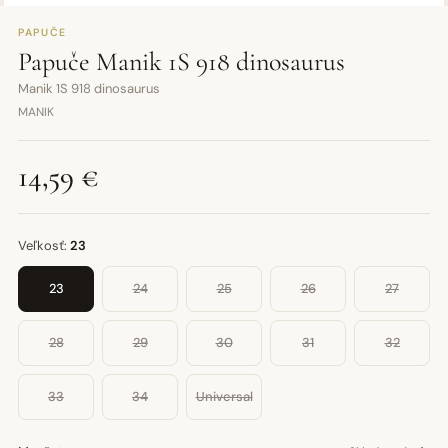
PAPUČE
Papuče Manik 1S 918 dinosaurus
Manik 1S 918 dinosaurus
MANIK
14,59 €
Veľkosť:
23
23
24
25
26
27
28
29
30
31
32
33
34
Universal