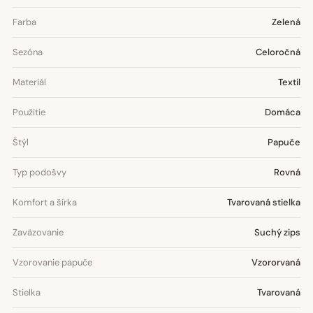
Farba
Zelená
Sezóna
Celoročná
Materiál
Textil
Použitie
Domáca
Štýl
Papuče
Typ podošvy
Rovná
Komfort a šírka
Tvarovaná stielka
Zaväzovanie
Suchý zips
Vzorovanie papuče
Vzororvaná
Stielka
Tvarovaná