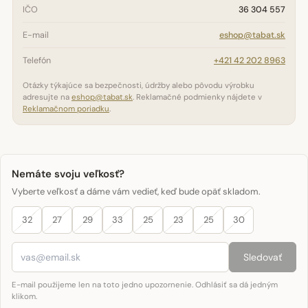
IČO
36 304 557
E-mail
eshop@tabat.sk
Telefón
+421 42 202 8963
Otázky týkajúce sa bezpečnosti, údržby alebo pôvodu výrobku
adresujte na
eshop@tabat.sk
. Reklamačné podmienky nájdete v
Reklamačnom poriadku
.
Nemáte svoju veľkosť?
Vyberte veľkosť a dáme vám vedieť, keď bude opäť skladom.
32
27
29
33
25
23
25
30
Sledovať
E-mail použijeme len na toto jedno upozornenie. Odhlásiť sa dá jedným
klikom.