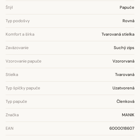
Štýl
Papuče
Typ podošvy
Rovná
Komfort a šírka
Tvarovaná stielka
Zaväzovanie
Suchý zips
Vzorovanie papuče
Vzororvaná
Stielka
Tvarovaná
Typ špičky papuče
Uzatvorená
Typ papuče
Členková
Značka
MANIK
EAN
6000018607