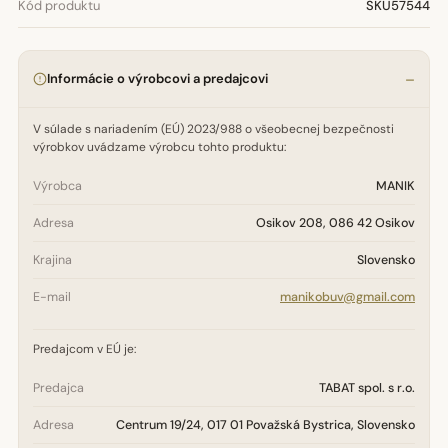
Kód produktu
SKU57544
Informácie o výrobcovi a predajcovi
V súlade s nariadením (EÚ) 2023/988 o všeobecnej bezpečnosti
výrobkov uvádzame výrobcu tohto produktu:
Výrobca
MANIK
Adresa
Osikov 208, 086 42 Osikov
Krajina
Slovensko
E-mail
manikobuv@gmail.com
Predajcom v EÚ je:
Predajca
TABAT spol. s r.o.
Adresa
Centrum 19/24, 017 01 Považská Bystrica, Slovensko