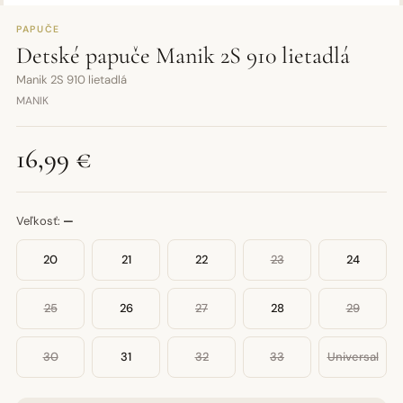
PAPUČE
Detské papuče Manik 2S 910 lietadlá
Manik 2S 910 lietadlá
MANIK
16,99 €
Veľkosť:
—
20
21
22
23
24
25
26
27
28
29
30
31
32
33
Universal