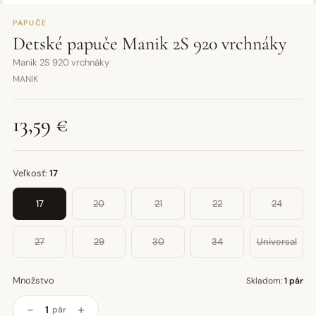
PAPUČE
Detské papuče Manik 2S 920 vrchnáky
Manik 2S 920 vrchnáky
MANIK
13,59 €
Veľkosť:
17
17
20
21
22
24
27
29
30
34
Universal
Množstvo
Skladom:
1 pár
−
+
pár