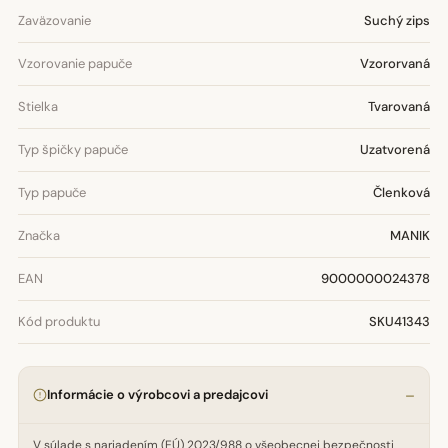
Zaväzovanie
Suchý zips
Vzorovanie papuče
Vzororvaná
Stielka
Tvarovaná
Typ špičky papuče
Uzatvorená
Typ papuče
Členková
Značka
MANIK
EAN
9000000024378
Kód produktu
SKU41343
Informácie o výrobcovi a predajcovi
V súlade s nariadením (EÚ) 2023/988 o všeobecnej bezpečnosti