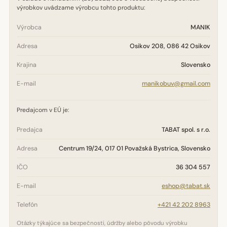
výrobkov uvádzame výrobcu tohto produktu:
Výrobca
MANIK
Adresa
Osikov 208, 086 42 Osikov
Krajina
Slovensko
E-mail
manikobuv@gmail.com
Predajcom v EÚ je:
Predajca
TABAT spol. s r.o.
Adresa
Centrum 19/24, 017 01 Považská Bystrica, Slovensko
IČO
36 304 557
E-mail
eshop@tabat.sk
Telefón
+421 42 202 8963
Otázky týkajúce sa bezpečnosti, údržby alebo pôvodu výrobku