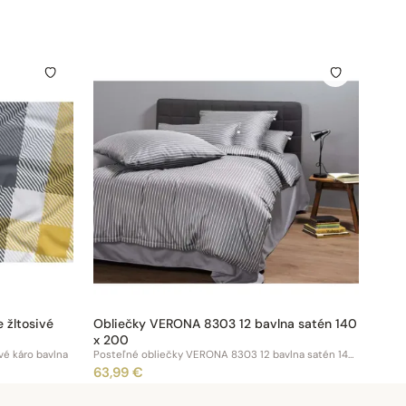
 žltosivé
Obliečky VERONA 8303 12 bavlna satén 140
x 200
vé káro bavlna
Posteľné obliečky VERONA 8303 12 bavlna satén 140x200
63,99 €