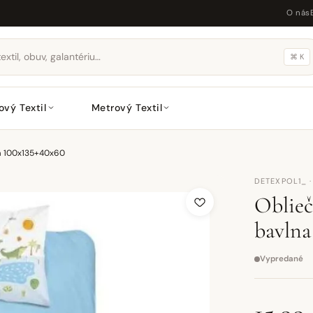
O nás
⌘ K
ový Textil
Metrový Textil
na 100x135+40x60
DETEXPOL1_ 
Oblieč
bavlna
Vypredané