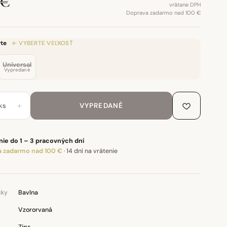
 €
vrátane DPH
Doprava zadarmo nad 100 €
te
← VYBERTE VEĽKOSŤ
Universal
Vypredané
+
ks
VYPREDANÉ
ie do 1 – 3 pracovných dní
 zadarmo nad 100 €
·
14 dní na vrátenie
čky
Bavlna
Vzororvaná