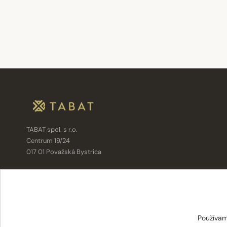
TABAT spol. s r.o.
Centrum 19/24
017 01 Považská Bystrica
info@tabat.sk
·
eshop@tabat.sk
+421 42 202 8963
·
+421 42 432 6230
Používam