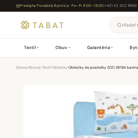
Predajňa Považská Bystrica · Po–Pi 8:00–18:00
|
+421 42 202 8963
Textil
Obuv
Galantéria
Byt
Domov
›
Bytový Textil
›
Obliečky
›
Obliečky do postielky ZOO 3619A bavl