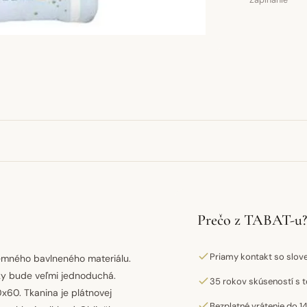
Zapínanie
Prečo z TABAT-u?
Priamy kontakt so slo
jemného bavlneného materiálu.
čky bude veľmi jednoduchá.
35 rokov skúseností s t
0x60. Tkanina je plátnovej
Bezplatné vrátenie do 14