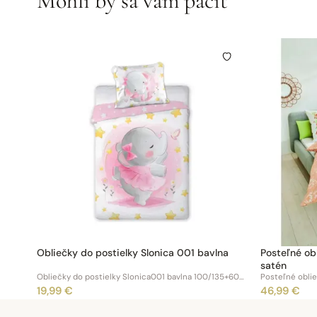
Mohli by sa vám páčiť
Obliečky do postielky Slonica 001 bavlna
Posteľné obl
satén
Obliečky do postielky Slonica001 bavlna 100/135+60/40
Posteľné oblie
19,99 €
46,99 €