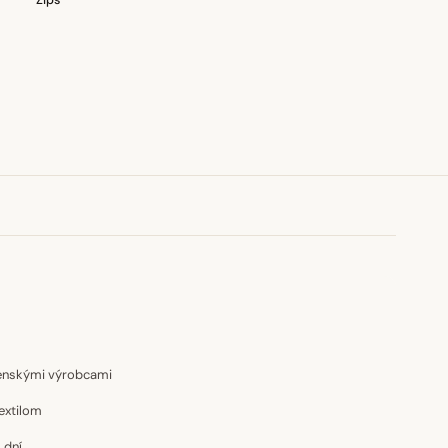
Zips
venskými výrobcami
extilom
 dní