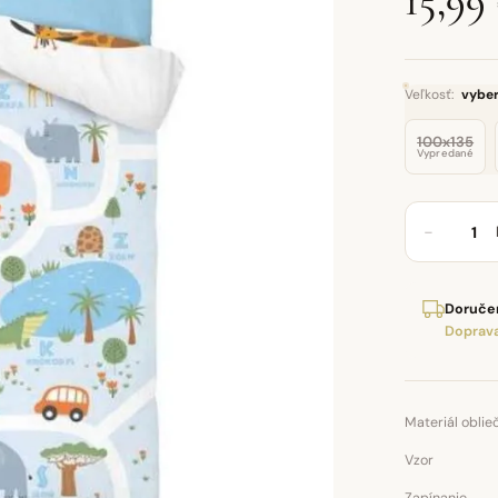
15,99
Veľkosť:
vyber
100x135
Vypredané
−
Doručen
Doprava
Materiál oblie
Vzor