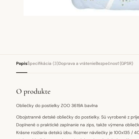
Popis
Špecifikácia
(3)
Doprava a vrátenie
Bezpečnosť (GPSR)
O produkte
Obliečky do postielky ZOO 3619A bavlna
Obojstranné detské obliečky do postielky. Sú vyrobené z prí
Doplnené o praktické zapínanie na zips, takže výmena oblie
Krásne rozžiaria detskú izbu. Rozmer návliečky je 100x135 / 4