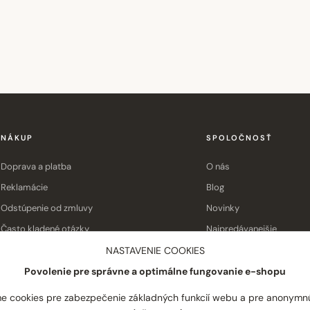
NÁKUP
SPOLOČNOSŤ
Doprava a platba
O nás
Reklamácie
Blog
Odstúpenie od zmluvy
Novinky
Často kladené otázky
Najpredávanejšie
Obchodné podmienky
Kontakt
NASTAVENIE COOKIES
Povolenie pre správne a optimálne fungovanie e-shopu
e cookies pre zabezpečenie základných funkcií webu a pre anonymn