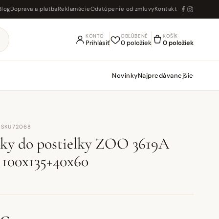
Blog
Doprava a platba
Reklamácie
Odstúpenie od zmluvy
Kontakt
KONTO
OBĽÚBENÉ
KOŠÍK
Prihlásiť
0 položiek
0 položiek
Novinky
Najpredávanejšie
· SKU72068
ky do postielky ZOO 3619A
 100x135+40x60