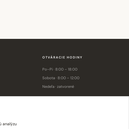
OTVÁRACIE HODINY
Po–Pi · 8:00 – 18:00
Sobota · 8:00 – 12:00
Nedeľa · zatvorené
E-shop: Po–Pi · 8:00 – 15:30
ú analýzu