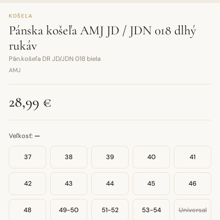
KOŠEĽA
Pánska košeľa AMJ JD / JDN 018 dlhý
rukáv
Pán.košeľa DR JD/JDN 018 biela
AMJ
28,99 €
Veľkosť:
—
37
38
39
40
41
42
43
44
45
46
48
49-50
51-52
53-54
Universal