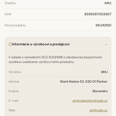
Značka
AMJ
EAN
8595587002407
Kód produktu
SKU92150
Informácie o výrobcovi a predajcovi
V súlade s nariadením (EÚ) 2023/988 o všeobecnej bezpečnosti
výrobkov uvádzame výrobcu tohto produktu:
Výrobca
AMJ
Adresa
Staré Nosice 53, 020 01 Púchov
Krajina
Slovensko
E-mail
amjtrade@amjtrade.cz
Web
amjtrade.cz