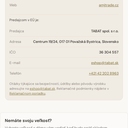
Web
amjtrade.cz
Predajcom v EÚ je:
Predajca
TABAT spol. s r.o.
Adresa
Centrum 19/24, 017 01 Považská Bystrica, Slovensko
IČO
36 304 557
E-mail
eshop@tabat.sk
Telefón
+421 42 202 8963
Otázky týkajúce sa bezpečnosti, údržby alebo pôvodu výrobku
adresujte na
eshop@tabat.sk
. Reklamačné podmienky nájdete v
Reklamačnom poriadku
.
Nemáte svoju veľkosť?
Vyberte veľkosť a dáme vám vedieť, keď bude opäť skladom.