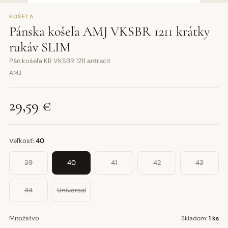
KOŠEĽA
Pánska košeľa AMJ VKSBR 1211 krátky
rukáv SLIM
Pán.košeľa KR VKSBR 1211 antracit
AMJ
29,59 €
Veľkosť:
40
39
40
41
42
43
44
Universal
Množstvo
Skladom:
1 ks