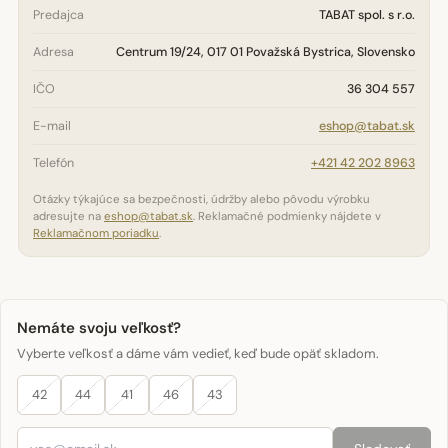
Predajca
TABAT spol. s r.o.
Adresa
Centrum 19/24, 017 01 Považská Bystrica, Slovensko
IČO
36 304 557
E-mail
eshop@tabat.sk
Telefón
+421 42 202 8963
Otázky týkajúce sa bezpečnosti, údržby alebo pôvodu výrobku
adresujte na
eshop@tabat.sk
. Reklamačné podmienky nájdete v
Reklamačnom poriadku
.
Nemáte svoju veľkosť?
Vyberte veľkosť a dáme vám vedieť, keď bude opäť skladom.
42
44
41
46
43