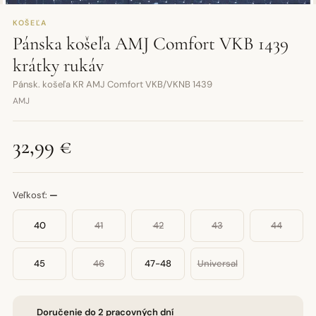
KOŠEĽA
Pánska košeľa AMJ Comfort VKB 1439
krátky rukáv
Pánsk. košeľa KR AMJ Comfort VKB/VKNB 1439
AMJ
32,99 €
Veľkosť:
—
40
41
42
43
44
45
46
47-48
Universal
Doručenie do 2 pracovných dní