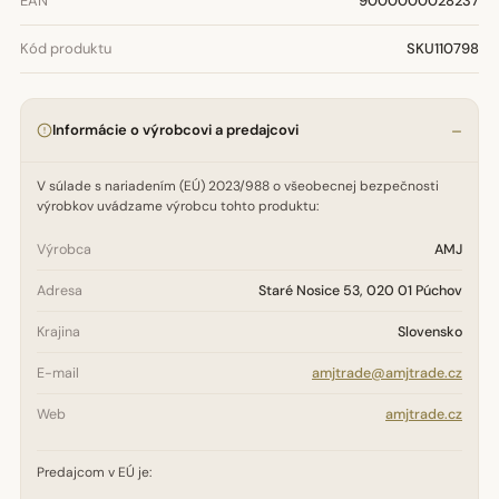
EAN
9000000028237
Kód produktu
SKU110798
Informácie o výrobcovi a predajcovi
V súlade s nariadením (EÚ) 2023/988 o všeobecnej bezpečnosti
výrobkov uvádzame výrobcu tohto produktu:
Výrobca
AMJ
Adresa
Staré Nosice 53, 020 01 Púchov
Krajina
Slovensko
E-mail
amjtrade@amjtrade.cz
Web
amjtrade.cz
Predajcom v EÚ je: