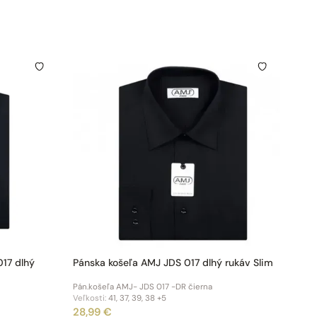
017 dlhý
Pánska košeľa AMJ JDS 017 dlhý rukáv Slim
Pán.košeľa AMJ- JDS 017 -DR čierna
Veľkosti:
41, 37, 39, 38
+5
28,99 €