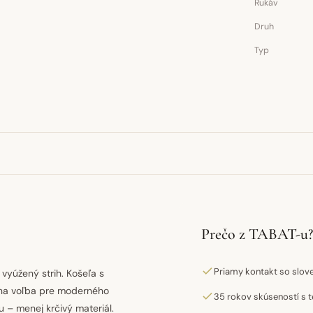
Rukáv
Druh
Typ
Prečo z TABAT-u?
Priamy kontakt so slo
vyúžený strih. Košeľa s
lna voľba pre moderného
35 rokov skúseností s t
 – menej krčivý materiál.