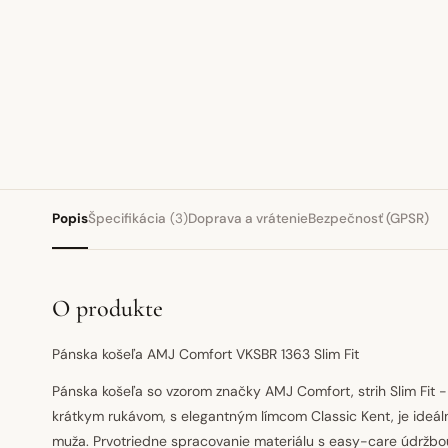
Popis
Špecifikácia
(3)
Doprava a vrátenie
Bezpečnosť (GPSR)
O produkte
Pánska košeľa AMJ Comfort VKSBR 1363 Slim Fit
Pánska košeľa so vzorom značky AMJ Comfort, strih Slim Fit - 
krátkym rukávom, s elegantným límcom Classic Kent, je ideá
muža. Prvotriedne spracovanie materiálu s easy-care údržbou