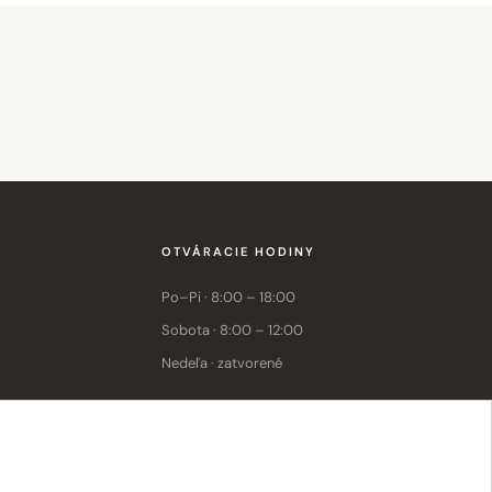
OTVÁRACIE HODINY
Po–Pi · 8:00 – 18:00
Sobota · 8:00 – 12:00
Nedeľa · zatvorené
E-shop: Po–Pi · 8:00 – 15:30