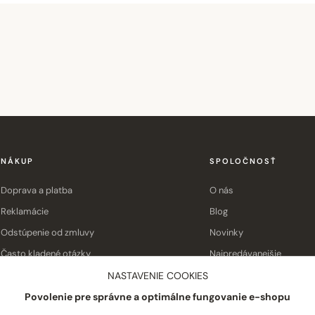
NÁKUP
SPOLOČNOSŤ
Doprava a platba
O nás
Reklamácie
Blog
Odstúpenie od zmluvy
Novinky
Často kladené otázky
Najpredávanejšie
Obchodné podmienky
Kontakt
NASTAVENIE COOKIES
Povolenie pre správne a optimálne fungovanie e-shopu