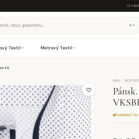
O nás
⌘ K
ový Textil
Metrový Textil
im Fit
AMJ · SKU11101
Pánsk
VKSBR 
Posledné 1 ks