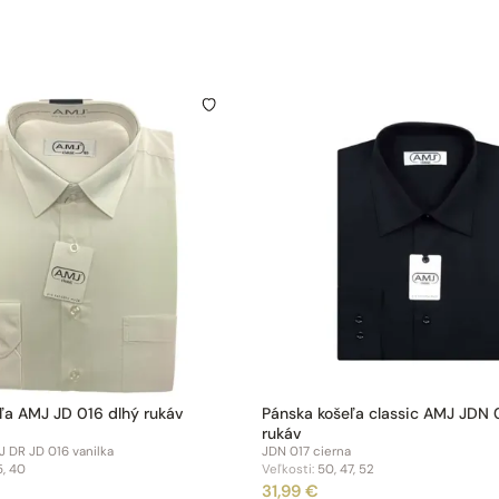
ľa AMJ JD 016 dlhý rukáv
Pánska košeľa classic AMJ JDN 
rukáv
 DR JD 016 vanilka
JDN 017 cierna
5, 40
Veľkosti:
50, 47, 52
31,99 €