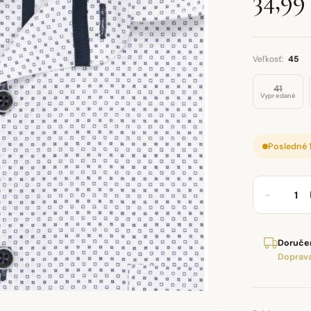
34,99
Veľkosť:
45
41
Vypredané
Posledné 
−
Doručen
Doprava