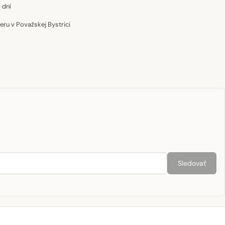
 dní
u v Považskej Bystrici
Sledovať