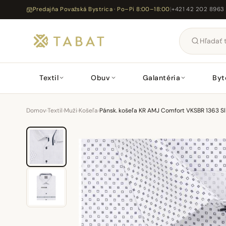
Predajňa Považská Bystrica · Po–Pi 8:00–18:00
|
+421 42 202 8963
Textil
Obuv
Galantéria
Byt
Domov
›
Textil
›
Muži
›
Košeľa
›
Pánsk. košeľa KR AMJ Comfort VKSBR 1363 Sl