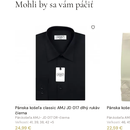
Mohli by sa vám páčiť
Pánska košeľa classic AMJ JD 017 dlhý rukáv
Pánska koše
čierna
Pán.košeľa AMJ- JD 017 DR-čierna
Pán.košeľa AMJ
Veľkosti:
41, 39, 38, 42
+5
Veľkosti:
46, 4
24,99 €
22,59 €