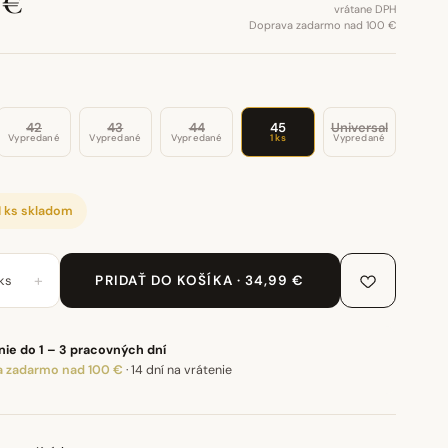
 €
vrátane DPH
Doprava zadarmo nad 100 €
42
43
44
45
Universal
Vypredané
Vypredané
Vypredané
1 ks
Vypredané
1 ks skladom
+
ks
PRIDAŤ DO KOŠÍKA · 34,99 €
ie do 1 – 3 pracovných dní
 zadarmo nad 100 €
·
14 dní na vrátenie