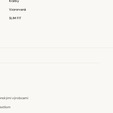
Krátky
Vzororvaná
SLIM FIT
venskými výrobcami
extilom