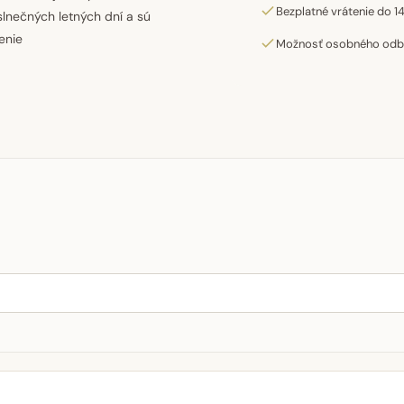
Bezplatné vrátenie do 14
lnečných letných dní a sú
enie
Možnosť osobného odber