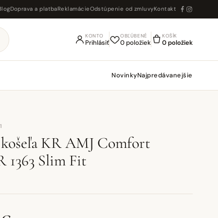
Blog
Doprava a platba
Reklamácie
Odstúpenie od zmluvy
Kontakt
KONTO
OBĽÚBENÉ
KOŠÍK
Prihlásiť
0 položiek
0 položiek
Novinky
Najpredávanejšie
1
. košeľa KR AMJ Comfort
1363 Slim Fit