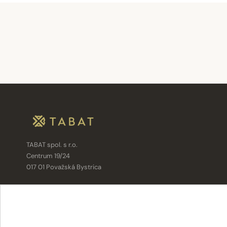
TABAT spol. s r.o.
Centrum 19/24
017 01 Považská Bystrica
info@tabat.sk
·
eshop@tabat.sk
+421 42 202 8963
·
+421 42 432 6230