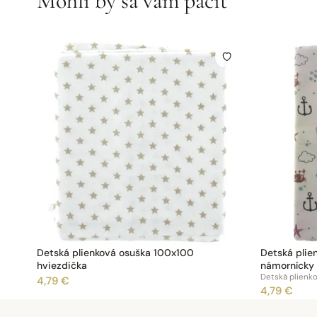
Mohli by sa vám páčiť
Detská plienková osuška 100x100
Detská plie
hviezdička
námornícky 
Detská plienk
4,79 €
4,79 €