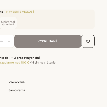
te
← VYBERTE VEĽKOSŤ
Universal
Vypredané
+
ks
VYPREDANÉ
ie do 1 – 3 pracovných dní
 zadarmo nad 100 €
·
14 dní na vrátenie
Vzororvaná
Samostatná