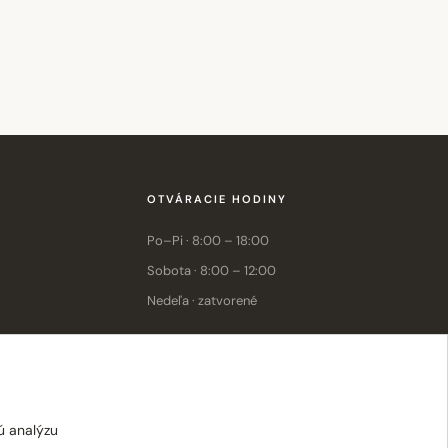
OTVÁRACIE HODINY
Po–Pi · 8:00 – 18:00
Sobota · 8:00 – 12:00
Nedeľa · zatvorené
E-shop: Po–Pi · 8:00 – 15:30
ú analýzu