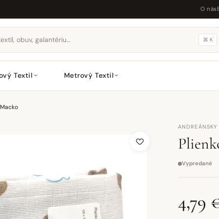
O nás
⌘ K
ový Textil
Metrový Textil
 Macko
ANDREÁNSKY 
Plienk
Vypredané
4,79 