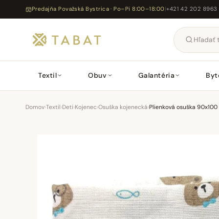
Predajňa Považská Bystrica · Po–Pi 8:00–18:00
|
+421 42 202 8963
Textil
Obuv
Galantéria
Byt
Domov
›
Textil
›
Deti
›
Kojenec
›
Osuška kojenecká
›
Plienková osuška 90x100