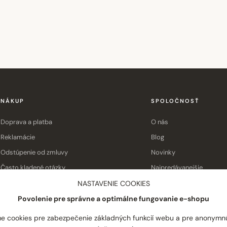
NÁKUP
SPOLOČNOSŤ
Doprava a platba
O nás
Reklamácie
Blog
Odstúpenie od zmluvy
Novinky
Často kladené otázky
Najpredávanejšie
Obchodné podmienky
Kontakt
NASTAVENIE COOKIES
Povolenie pre správne a optimálne fungovanie e-shopu
e cookies pre zabezpečenie základných funkcií webu a pre anonymn