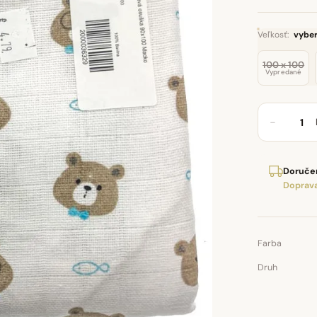
Veľkosť:
vyber
100 x 100
Vypredané
−
Doručen
Doprava
Farba
Druh