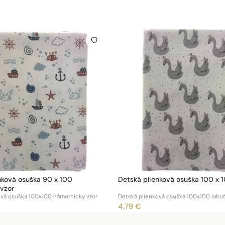
nková osuška 90 x 100
Detská plienková osuška 100 x 
vzor
ová osuška 100x100 námornícky vzor
Detská plienková osuška 100x100 labu
4,79 €