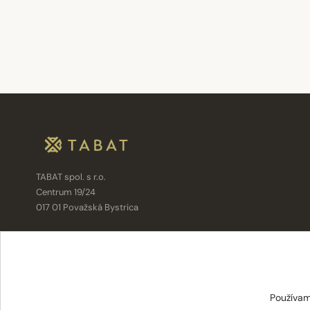
TABAT spol. s r.o.
Centrum 19/24
017 01 Považská Bystrica
info@tabat.sk
·
eshop@tabat.sk
+421 42 202 8963
·
+421 42 432 6230
Používam