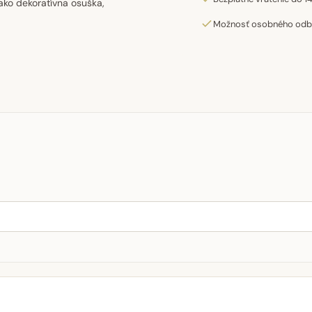
ako dekoratívna osuška,
Možnosť osobného odber