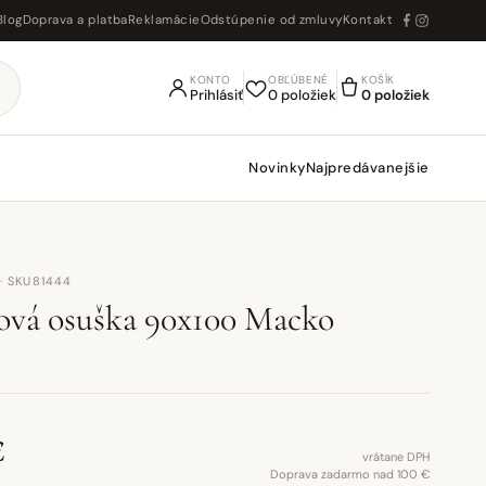
Blog
Doprava a platba
Reklamácie
Odstúpenie od zmluvy
Kontakt
KONTO
OBĽÚBENÉ
KOŠÍK
Prihlásiť
0 položiek
0 položiek
Novinky
Najpredávanejšie
· SKU81444
ová osuška 90x100 Macko
€
vrátane DPH
Doprava zadarmo nad 100 €