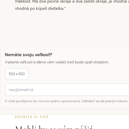
mäkkosť. Má dva pevné okraje a dva zašité okraje, je vhodná 
vhodná po kúpeli dieťatka.“
Nemáte svoju veľkosť?
Vyberte veľkosť a dáme vám vedieť, keď bude opäť skladom.
100 x 100
E-mail použijeme len na toto jedno upozornenie. Odhlásiť sa dá jedným klikom.
POZRITE SI TIEŽ