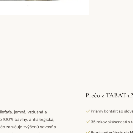
Prečo z TABAT-u?
Priamy kontakt so slo
dieťaťa, jemná, vzdušná a
 100% bavlny, antialergická,
35 rokov skúseností s t
 čo zaručuje zvýšenú savosť a
Bezplatné vrátenie do 14