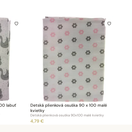
100 labuť
Detská plienková osuška 90 x 100 malé
kvietky
ť
Detská plienková osuška 90x100 malé kvietky
4,79 €