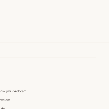
venskými výrobcami
extilom
 dní