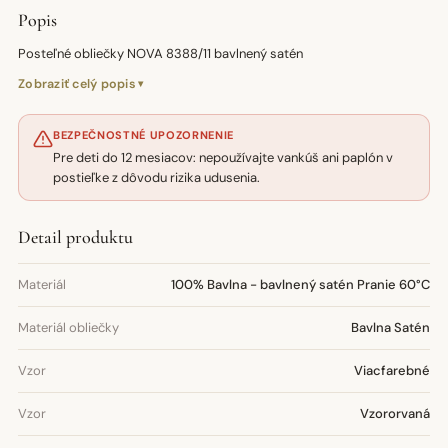
Popis
Posteľné obliečky NOVA 8388/11 bavlnený satén
Zobraziť celý popis
BEZPEČNOSTNÉ UPOZORNENIE
Pre deti do 12 mesiacov: nepoužívajte vankúš ani paplón v
postieľke z dôvodu rizika udusenia.
Detail produktu
Materiál
100% Bavlna - bavlnený satén Pranie 60°C
Materiál obliečky
Bavlna Satén
Vzor
Viacfarebné
Vzor
Vzororvaná