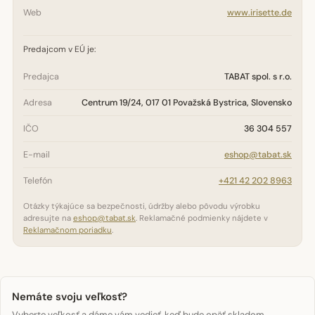
Web
www.irisette.de
Predajcom v EÚ je:
Predajca
TABAT spol. s r.o.
Adresa
Centrum 19/24, 017 01 Považská Bystrica, Slovensko
IČO
36 304 557
E-mail
eshop@tabat.sk
Telefón
+421 42 202 8963
Otázky týkajúce sa bezpečnosti, údržby alebo pôvodu výrobku
adresujte na
eshop@tabat.sk
. Reklamačné podmienky nájdete v
Reklamačnom poriadku
.
Nemáte svoju veľkosť?
Vyberte veľkosť a dáme vám vedieť, keď bude opäť skladom.