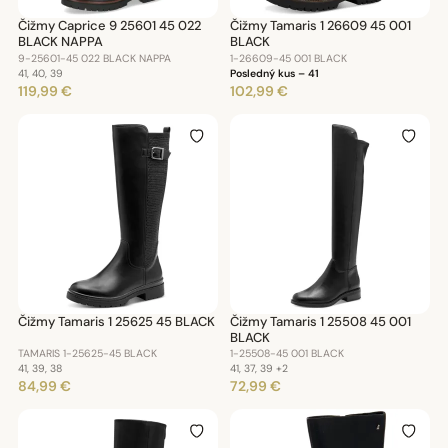
Čižmy Caprice 9 25601 45 022
Čižmy Tamaris 1 26609 45 001
BLACK NAPPA
BLACK
9-25601-45 022 BLACK NAPPA
1-26609-45 001 BLACK
41, 40, 39
Posledný kus – 41
119,99 €
102,99 €
Čižmy Tamaris 1 25625 45 BLACK
Čižmy Tamaris 1 25508 45 001
BLACK
TAMARIS 1-25625-45 BLACK
1-25508-45 001 BLACK
41, 39, 38
41, 37, 39
+2
84,99 €
72,99 €