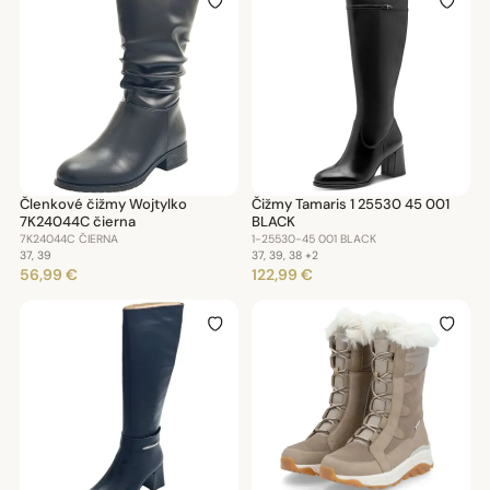
Členkové čižmy Wojtylko
Čižmy Tamaris 1 25530 45 001
7K24044C čierna
BLACK
7K24044C ČIERNA
1-25530-45 001 BLACK
37, 39
37, 39, 38
+2
56,99 €
122,99 €