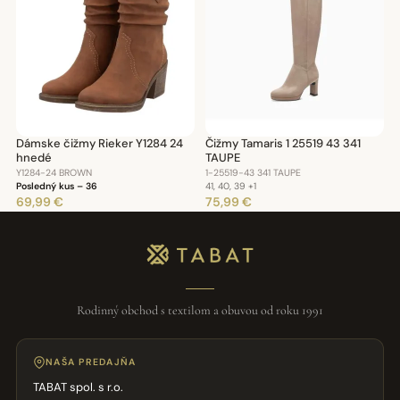
Dámske čižmy Rieker Y1284 24
Čižmy Tamaris 1 25519 43 341
hnedé
TAUPE
Y1284-24 BROWN
1-25519-43 341 TAUPE
Posledný kus – 36
41, 40, 39
+1
69,99 €
75,99 €
Rodinný obchod s textilom a obuvou od roku 1991
NAŠA PREDAJŇA
TABAT spol. s r.o.