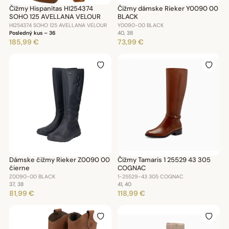
Čižmy Hispanitas HI254374
Čižmy dámske Rieker Y0090 00
SOHO 125 AVELLANA VELOUR
BLACK
HI254374 SOHO 125 AVELLANA VELOUR
Y0090-00 BLACK
Posledný kus – 36
40, 38
185,99 €
73,99 €
Dámske čižmy Rieker Z0090 00
Čižmy Tamaris 1 25529 43 305
čierne
COGNAC
Z0090-00 BLACK
1-25529-43 305 COGNAC
37, 38
41, 40
81,99 €
118,99 €