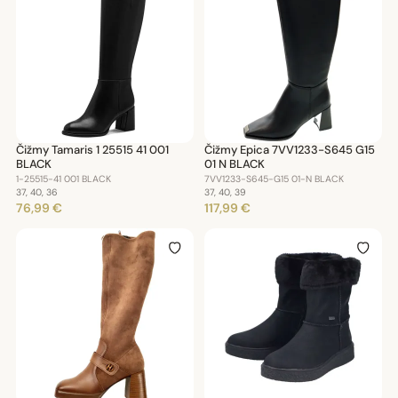
Čižmy Tamaris 1 25515 41 001
Čižmy Epica 7VV1233-S645 G15
BLACK
01 N BLACK
1-25515-41 001 BLACK
7VV1233-S645-G15 01-N BLACK
37, 40, 36
37, 40, 39
76,99 €
117,99 €