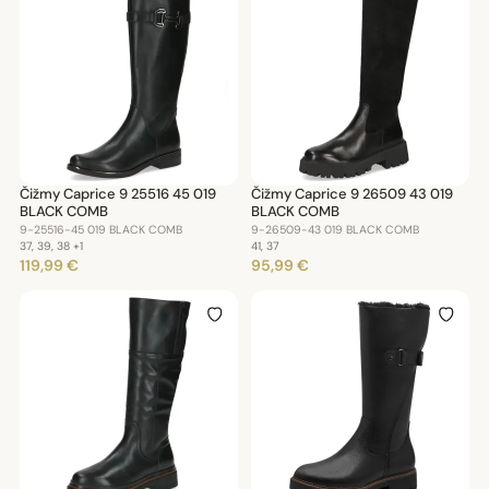
Čižmy Caprice 9 25516 45 019
Čižmy Caprice 9 26509 43 019
BLACK COMB
BLACK COMB
9-25516-45 019 BLACK COMB
9-26509-43 019 BLACK COMB
37, 39, 38
+1
41, 37
119,99 €
95,99 €