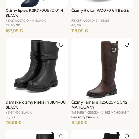
Čižmy Epica K3K370057C 01 N
Čižmy Rieker W0070 64 BEIGE
BLACK
K3K370057C 01- N BLACK
RIEKER W0070-64 BEIGE
37, 40, 36
40, 39
167,99 €
118,99 €
Dámske čižmy Rieker Y3164-00
Čižmy Tamaris 1 25625 45 342
BLACK
MAHOGANY
Y3164-00 BLACK
TAMARIS 1-25625-45 342 MAHOGANY
38, 36
Posledný kus – 36
76,99 €
84,99 €