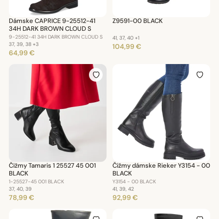
Dámske CAPRICE 9-25512-41
Z9591-00 BLACK
34H DARK BROWN CLOUD S
9-25512-41 34H DARK BROWN CLOUD S
41, 37, 40
+1
37, 39, 38
+3
104,99 €
64,99 €
Čižmy Tamaris 1 25527 45 001
Čižmy dámske Rieker Y3154 - 00
BLACK
BLACK
1-25527-45 001 BLACK
Y3154 - 00 BLACK
37, 40, 39
41, 39, 42
78,99 €
92,99 €