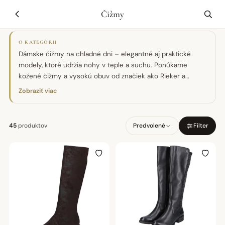
Čižmy
O KATEGÓRII
Dámske čižmy na chladné dni – elegantné aj praktické
modely, ktoré udržia nohy v teple a suchu. Ponúkame
kožené čižmy a vysokú obuv od značiek ako Rieker a
Caprice, s pohodlnou podošvou a praktickým zapínaním.
Zobraziť viac
Vyberáme modely vhodné do mesta i do nepriaznivého
počasia, v nadčasových farbách. K dispozícii v rôznych
veľkostiach.
45
produktov
Predvolené
Filter